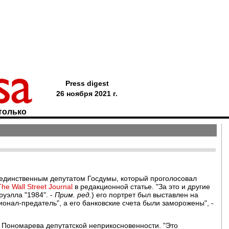
Press digest
26 ноября 2021 г.
только
единственным депутатом Госдумы, который проголосовал
The Wall Street Journal
в редакционной статье. "За это и другие
уэлла "1984". -
Прим. ред.
) его портрет был выставлен на
онал-предатель", а его банковские счета были заморожены", -
 Пономарева депутатской неприкосновенности. "Это