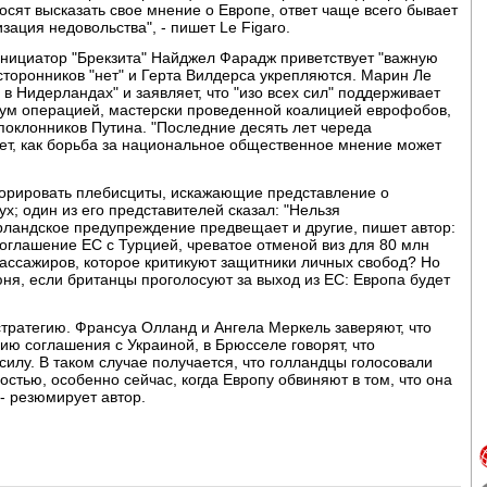
осят высказать свое мнение о Европе, ответ чаще всего бывает
ация недовольства", - пишет Le Figaro.
Инициатор "Брекзита" Найджел Фарадж приветствует "важную
сторонников "нет" и Герта Вилдерса укрепляются. Марин Ле
в Нидерландах" и заявляет, что "изо всех сил" поддерживает
ндум операцией, мастерски проведенной коалицией еврофобов,
поклонников Путина. "Последние десять лет череда
т, как борьба за национальное общественное мнение может
норировать плебисциты, искажающие представление о
; один из его представителей сказал: "Нельзя
рландское предупреждение предвещает и другие, пишет автор:
оглашение ЕС с Турцией, чреватое отменой виз для 80 млн
пассажиров, которое критикуют защитники личных свобод? Но
ня, если британцы проголосуют за выход из ЕС: Европа будет
тратегию. Франсуа Олланд и Ангела Меркель заверяют, что
ию соглашения с Украиной, в Брюсселе говорят, что
силу. В таком случае получается, что голландцы голосовали
остью, особенно сейчас, когда Европу обвиняют в том, что она
- резюмирует автор.