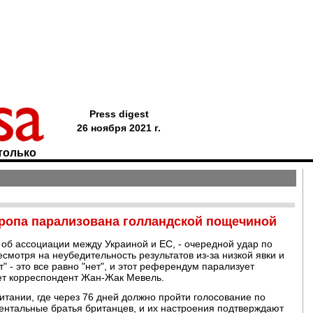
Press digest
26 ноября 2021 г.
только
ропа парализована голландской пощечиной
об ассоциации между Украиной и ЕС, - очередной удар по
есмотря на неубедительность результатов из-за низкой явки и
" - это все равно "нет", и этот референдум парализует
ует корреспондент Жан-Жак Мевель.
тании, где через 76 дней должно пройти голосование по
нентальные братья британцев, и их настроения подтверждают