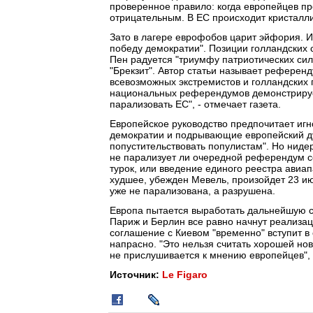
проверенное правило: когда европейцев пр
отрицательным. В ЕС происходит кристаллиз
Зато в лагере еврофобов царит эйфория. 
победу демократии". Позиции голландских 
Пен радуется "триумфу патриотических сил 
"Брекзит". Автор статьи называет рефере
всевозможных экстремистов и голландских 
национальных референдумов демонстрируе
парализовать ЕС", - отмечает газета.
Европейское руководство предпочитает иг
демократии и подрывающие европейский дух
попустительствовать популистам". Но ниде
не парализует ли очередной референдум с
турок, или введение единого реестра авиа
худшее, убежден Мевель, произойдет 23 ию
уже не парализована, а разрушена.
Европа пытается выработать дальнейшую с
Париж и Берлин все равно начнут реализац
соглашение с Киевом "временно" вступит в 
напрасно. "Это нельзя считать хорошей нов
не прислушивается к мнению европейцев", 
Источник:
Le Figaro