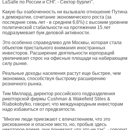
LaSalle по России и СНГ. - Сектор бурлит".
Какую бы озабоченность ни вызывало отношение Путина
к демократии, сочетание экономического роста (за
последние семь лет - в среднем 6,6%) с высоким уровнем
политической стабильности на протяжении 15 лет
подразумевает бум деловой активности.
Это особенно справедливо для Москвы, которая стала
объектом пристального внимания иностранных
инвесторов. Расширение деятельности корпораций
увеличивает спрос на офисные площади на набирающем
силу рынке.
Реальные доходы населения растут еще быстрее, чем
экономика, способствуя быстрому расширению
розничного рынка.
Тим Миллард, директор российского подразделения
риелторской фирмы Cushman & Wakefield Stiles &
Riabokobylko, говорит, что международным инвесторам
надо избавиться от предвзятости.
"Многие люди приезжают с впечатлением, что это
рискованное и опасное место, но, пробыв здесь
некоторое время, они понимают, что это не так", - говорит