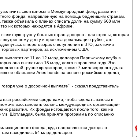
 увеличить свои взносы в Международный фонд развития -
тного фонда, направленную на помощь беднейшим странам,
а также объявила о планах списать долги на сумму 668 млн
тво их которых находятся в Африке.
в элитную группу богатых стран-доноров - для страны, которая
о внутреннему долгу и провела девальвацию рубля, это
одвинулась в переговорах о вступлении в ВТО, заключив
х торговых партнеров, за исключением США.
я выплатит от 11 до 12 млрд долларов Парижскому клубу в
оторых она выплатила 15 млрд долга в прошлом году. Это
долгах этой группе кредиторов, кроме 7-миллиардного долга
ившее облигации Aries bonds на основе российского долга,
 говоря уже о досрочной выплате", - сказал представитель
ваться российскими средствами, чтобы сделать взносы в
помочь восстановить баланс международных организаций-
банк развития. Их фонды истощаются после того, как на
иглз, Шотландия, была принята программа по списанию
абилизационного фонда, куда направляются доходы от
 там находилось 54 млрд долларов.