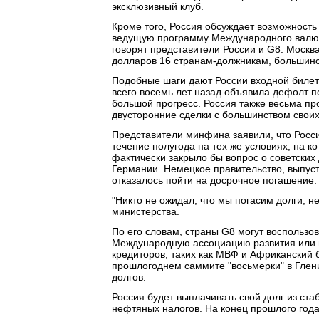
эксклюзивный клуб.
Кроме того, Россия обсуждает возможность
ведущую программу Международного валю
говорят представители России и G8. Москв
долларов 16 странам-должникам, большинс
Подобные шаги дают России входной билет 
всего восемь лет назад объявила дефолт п
большой прогресс. Россия также весьма пр
двусторонние сделки с большинством свои
Представители минфина заявили, что Росси
течение полугода на тех же условиях, на к
фактически закрыло бы вопрос о советских 
Германии. Немецкое правительство, выпуст
отказалось пойти на досрочное погашение.
"Никто не ожидал, что мы погасим долги, не
министерства.
По его словам, страны G8 могут воспользо
Международную ассоциацию развития или 
кредиторов, таких как МВФ и Африканский 
прошлогоднем саммите "восьмерки" в Глен
долгов.
Россия будет выплачивать свой долг из ст
нефтяных налогов. На конец прошлого года