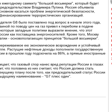
к ежегодному саммиту "большой восьмерки", который будет
 председательством Владимира Путина. Россия объявила
сновном касаться проблем энергетической безопасности,
финансированием террористических организаций.
дателя G8 было поставлено под вопрос в начале этого года,
аиной по поводу цен на газ привел к перебоям в подаче
екоторые западные политики выразили мнение, что этот
оссии как поставщика энергоносителей. Кроме того, Москву
ратии - основополагающих принципов "большой восьмерки".
о переживаемое ею экономическое возрождение и устойчивый
руппе. Растущие нефтяные доходы пополнили государственную
ссии в прошлом году подскочила на 86%, а прямые иностранные
цает, что газовый спор нанес вред репутации России в глазах
т, что половина из них считает, что Россия должна стать
кущему плану после того, как председательский статус России
едыдущему наименованию - "G7 плюс один".