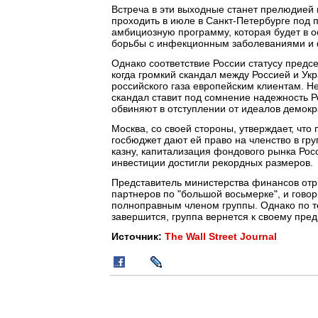
Встреча в эти выходные станет прелюдией 
проходить в июле в Санкт-Петербурге под
амбициозную программу, которая будет в о
борьбы с инфекционным заболеваниями и 
Однако соответствие России статусу предсе
когда громкий скандал между Россией и Укр
российского газа европейским клиентам. Н
скандал ставит под сомнение надежность Р
обвиняют в отступлении от идеалов демок
Москва, со своей стороны, утверждает, чт
госбюджет дают ей право на членство в г
казну, капитализация фондового рынка Ро
инвестиции достигли рекордных размеров.
Представитель министерства финансов отри
партнеров по "большой восьмерке", и говори
полноправным членом группы. Однако по те
завершится, группа вернется к своему пр
Источник:
The Wall Street Journal