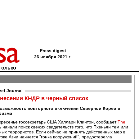
Press digest
26 ноября 2021 г.
только
eet Journal
несении КНДР в черный список
зможность повторного включения Северной Кореи в
ризма
кресенье госсекретарь США Хиллари Клинтон, сообщает
The
 начали поиск свежих свидетельств того, что Пхеньян тем или
х террористов. Если сейчас не принять действенных мер в
оке Азии начнется "гонка вооружений", предостерегла