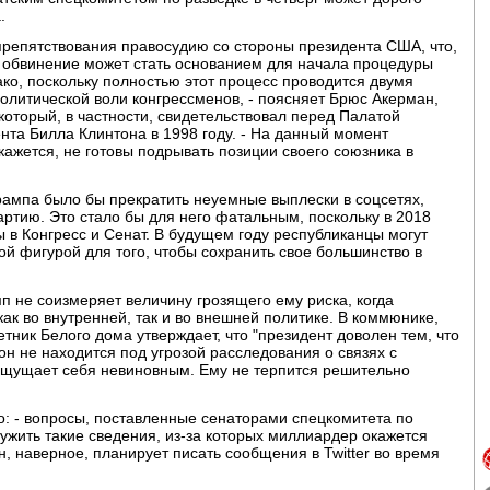
.
препятствования правосудию со стороны президента США, что,
е обвинение может стать основанием для начала процедуры
ако, поскольку полностью этот процесс проводится двумя
политической воли конгрессменов, - поясняет Брюс Акерман,
который, в частности, свидетельствовал перед Палатой
та Билла Клинтона в 1998 году. - На данный момент
ажется, не готовы подрывать позиции своего союзника в
Трампа было бы прекратить неуемные выплески в соцсетях,
партию. Это стало бы для него фатальным, поскольку в 2018
в Конгресс и Сенат. В будущем году республиканцы могут
й фигурой для того, чтобы сохранить свое большинство в
мп не соизмеряет величину грозящего ему риска, когда
ак во внутренней, так и во внешней политике. В коммюнике,
тник Белого дома утверждает, что "президент доволен тем, что
он не находится под угрозой расследования о связях с
ощущает себя невиновным. Ему не терпится решительно
ьо: - вопросы, поставленные сенаторами спецкомитета по
ружить такие сведения, из-за которых миллиардер окажется
, наверное, планирует писать сообщения в Twitter во время