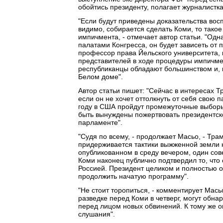
обойтись президенту, полагает журналистка
"Если будут приведены доказательства вос
видимо, собирается сделать Коми, то тако
импичмента, - отмечает автор статьи. "Одн
палатами Конгресса, он будет зависеть от 
профессор права Йельского университета, 
представителей в ходе процедуры импичмен
республиканцы обладают большинством и, к
Белом доме".
Автор статьи пишет: "Сейчас в интересах 
если он не хочет оттолкнуть от себя свою 
году в США пройдут промежуточные выборы 
быть вынуждены пожертвовать президентско
парламенте".
"Судя по всему, - продолжает Масьо, - Тра
придерживается тактики выжженной земли к
опубликованном в среду вечером, один сове
Коми наконец публично подтвердил то, что 
Россией. Президент целиком и полностью 
продолжить начатую программу".
"Не стоит торопиться, - комментирует Мас
разведке перед Коми в четверг, могут обна
перед лицом новых обвинений. К тому же он
слушания".