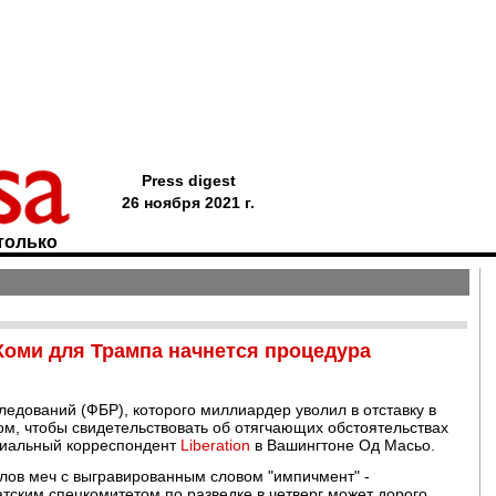
Press digest
26 ноября 2021 г.
только
Коми для Трампа начнется процедура
едований (ФБР), которого миллиардер уволил в отставку в
ом, чтобы свидетельствовать об отягчающих обстоятельствах
циальный корреспондент
Liberation
в Вашингтоне Од Масьо.
лов меч с выгравированным словом "импичмент" -
тским спецкомитетом по разведке в четверг может дорого