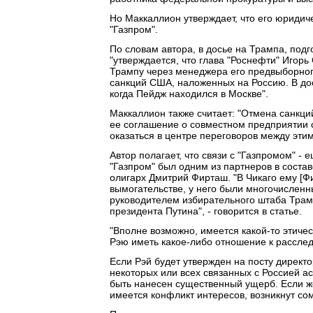
Но Маккаллион утверждает, что его юридич
"Газпром".
По словам автора, в досье на Трампа, под
"утверждается, что глава "Роснефти" Игор
Трампу через менеджера его предвыборно
санкций США, наложенных на Россию. В до
когда Пейдж находился в Москве".
Маккаллион также считает: "Отмена санкц
ее соглашение о совместном предприятии с
оказаться в центре переговоров между эти
Автор полагает, что связи с "Газпромом" -
"Газпром" был одним из партнеров в соста
олигарх Дмитрий Фирташ. "В Чикаго ему [
вымогательстве, у него были многочисле
руководителем избирательного штаба Трам
президента Путина", - говорится в статье.
"Вполне возможно, имеется какой-то этиче
Рэю иметь какое-либо отношение к расслед
Если Рэй будет утвержден на посту директ
некоторых или всех связанных с Россией 
быть нанесен существенный ущерб. Если же
имеется конфликт интересов, возникнут со