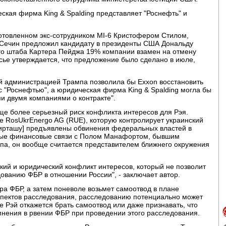
еская фирма King & Spalding представляет "Роснефть" и
готовленном экс-сотрудником MI-6 Кристофером Стилом,
ь Сечин предложил кандидату в президенты США Дональду
го штаба Картера Пейджа 19% компании взамен на отмену
сье утверждается, что предложение было сделано в июле,
ий администрацией Трампа позволила бы Exxon восстановить
 "Роснефтью", а юридическая фирма King & Spalding могла бы
ми двумя компаниями о контракте".
 еще более серьезный риск конфликта интересов для Рэя.
ве RosUkrEnergo AG (RUE), которую контролирует украинский
Фирташу] предъявлены обвинения федеральных властей в
нные финансовые связи с Полом Манафортом, бывшим
па, он вообще считается представителем ближнего окружения
ский и юридический конфликт интересов, который не позволит
ованию ФБР в отношении России", - заключает автор.
ора ФБР, а затем поневоле возьмет самоотвод в плане
аспектов расследования, расследованию потенциально может
 Рэй откажется брать самоотвод или даже признавать, что
мнения в рвении ФБР при проведении этого расследования.