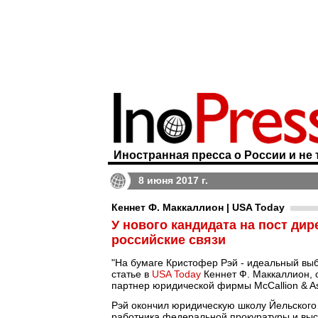
Иностранная пресса о России и не 
8 июня 2017 г.
Кеннет Ф. Маккаллион | USA Today
У нового кандидата на пост дир
российские связи
"На бумаге Кристофер Рэй - идеальный выб
статье в
USA Today
Кеннет Ф. Маккаллион, 
партнер юридической фирмы McCallion & As
Рэй окончил юридическую школу Йельского 
работника федеральной прокуратуры и выс