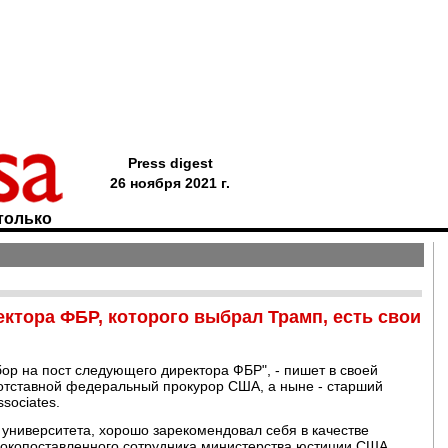
Press digest
26 ноября 2021 г.
только
ектора ФБР, которого выбрал Трамп, есть свои
ор на пост следующего директора ФБР", - пишет в своей
отставной федеральный прокурор США, а ныне - старший
sociates.
университета, хорошо зарекомендовал себя в качестве
окопоставленного сотрудника министерства юстиции США.