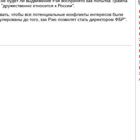
 не будет ли выдвижение Рэя воспринято как попытка Трампа
 "дружественно относится к России".
вать, чтобы все потенциальные конфликты интересов были
улированы до того, как Рэю позволят стать директором ФБР".