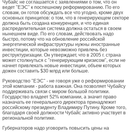
Чубайс не соглашается с заявлениями о том, что он
ведет "ЕЭС" к поспешному реформированию. По его
словам, он готов обсуждать все что угодно, кроме двух
основных принципов: о том, что в генерирующем секторе
должна быть создана конкуренция, и что единая
распределительная система должна остаться в своем
нынешнем виде. По его словам, действовать надо
быстро, потому что на обновление российской
энергетической инфраструктуры нужны иностранные
инвестиции, которые невозможно привлечь без
реструктуризации. Он утверждает, что в 2005 г. страна
может столкнуться с "генерирующим кризисом", если не
начнет привлекать новые инвестиции, объем которых
дожен составить $30 млрд или больше.
Руководство "ЕЭС" - не говоря уже о реформировании
этой компании - работа важная. Она позволяет Чубайсу
поддерживать связи с миром большой политики.
Государство владеет 52% компании, а значит право
назначать ее генерального директора принадлежит
российскому президенту Владимиру Путину. Кроме того,
благодаря своей должности Чубайс активно участвует в
региональной политике.
Губернаторов надо уговорить повысить цены на