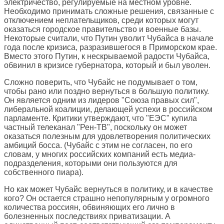
электричество, регулируемые на местном уровне.
Необходимо принимать сложные решения, связанные с
отключением неплательщиков, среди которых могут
оказаться городское правительство и военные базы.
Некоторые считали, что Путин уволит Чубайса в начале
года после кризиса, разразившегося в Приморском крае.
Вместо этого Путин, к нескрываемой радости Чубайса,
обвинил в кризисе губернатора, который и был уволен.
Сложно поверить, что Чубайс не подумывает о том,
чтобы рано или поздно вернуться в большую политику.
Он является одним из лидеров "Союза правых сил",
либеральной коалиции, делающей успехи в российском
парламенте. Критики утверждают, что "ЕЭС" купила
частный телеканал "Рен-ТВ", поскольку он может
оказаться полезным для удовлетворения политических
амбиций босса. (Чубайс с этим не согласен, по его
словам, у многих российских компаний есть медиа-
подразделения, которыми они пользуются для
собственного пиара).
Но как может Чубайс вернуться в политику, и в качестве
кого? Он остается страшно непопулярным у огромного
количества россиян, обвиняющих его лично в
болезненных последствиях приватизации. А