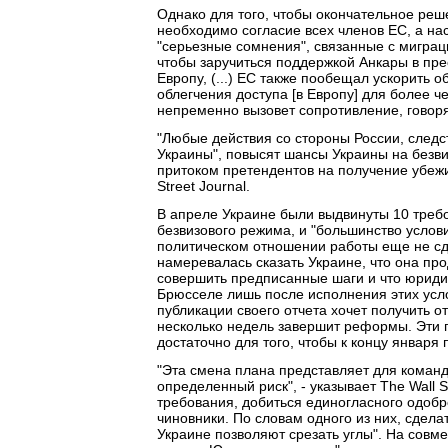
Однако для того, чтобы окончательное реш
необходимо согласие всех членов ЕС, а насч
"серьезные сомнения", связанные с миграц
чтобы заручиться поддержкой Анкары в пре
Европу, (...) ЕС также пообещал ускорить 
облегчения доступа [в Европу] для более ч
непременно вызовет сопротивление, говоря
"Любые действия со стороны России, следст
Украины", повысят шансы Украины на безви
притоком претендентов на получение убежи
Street Journal.
В апреле Украине были выдвинуты 10 треб
безвизового режима, и "большинство услов
политическом отношении работы еще не сд
намеревалась сказать Украине, что она про
совершить предписанные шаги и что юридич
Брюсселе лишь после исполнения этих усл
публикации своего отчета хочет получить 
несколько недель завершит реформы. Эти г
достаточно для того, чтобы к концу января
"Эта смена плана представляет для коман
определенный риск", - указывает The Wall S
требования, добиться единогласного одобр
чиновники. По словам одного из них, сдела
Украине позволяют срезать углы". На совм