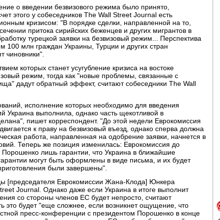
ение о введении безвизового режима было принято,
ет этого у собеседников The Wall Street Journal есть
ионным кризисом: "В порядке сделки, направленной на то,
сечении притока сирийских беженцев и других мигрантов в
обработку турецкой заявки на безвизовый режим... Перспектива
ем 100 млн граждан Украины, Турции и других стран
т чиновники".
вием которых станет усугубление кризиса на востоке
зовый режим, тогда как "новые проблемы, связанные с
ща" дадут обратный эффект, считают собеседники The Wall
ований, исполнение которых необходимо для введения
ий Украина выполнила, однако часть щекотливой в
елана", пишет корреспондент. "До этой недели Еврокомиссия
двигается к праву на безвизовый въезд, однако сперва должна
еская работа, направленная на одобрение заявки, начнется в
овий. Теперь же позиция изменилась: Еврокомиссия до
от Порошенко лишь гарантии, что Украина в ближайшие
арантии могут быть оформлены в виде письма, и их будет
 приготовления были завершены".
ды [председателя Еврокомиссии Жана-Клода] Юнкера
treet Journal. Однако даже если Украина в итоге выполнит
ения со стороны членов ЕС будет непросто, считают
ть это будет "еще сложнее, если возникнет ощущение, что
естной пресс-конференции с президентом Порошенко в конце