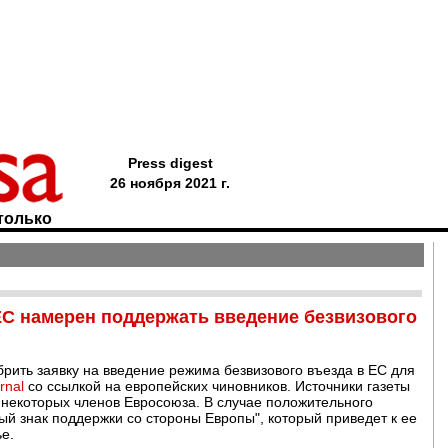
Press digest
26 ноября 2021 г.
только
ЕС намерен поддержать введение безвизового
рить заявку на введение режима безвизового въезда в ЕС для
rnal
со ссылкой на европейских чиновников. Источники газеты
 у некоторых членов Евросоюза. В случае положительного
й знак поддержки со стороны Европы", который приведет к ее
ье.