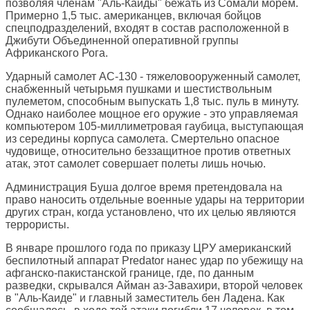
позволяя членам "Аль-Каиды" бежать из Сомали морем.
Примерно 1,5 тыс. американцев, включая бойцов
спецподразделений, входят в состав расположенной в
Джибути Объединенной оперативной группы
Африканского Рога.
Ударный самолет AC-130 - тяжеловооруженный самолет,
снабженный четырьмя пушками и шестиствольным
пулеметом, способным выпускать 1,8 тыс. пуль в минуту.
Однако наиболее мощное его оружие - это управляемая
компьютером 105-миллиметровая гаубица, выступающая
из середины корпуса самолета. Смертельно опасное
чудовище, относительно беззащитное против ответных
атак, этот самолет совершает полеты лишь ночью.
Администрация Буша долгое время претендовала на
право наносить отдельные военные удары на территории
других стран, когда установлено, что их целью являются
террористы.
В январе прошлого года по приказу ЦРУ американский
беспилотный аппарат Predator нанес удар по убежищу на
афганско-пакистанской границе, где, по данным
разведки, скрывался Айман аз-Завахири, второй человек
в "Аль-Каиде" и главный заместитель бен Ладена. Как