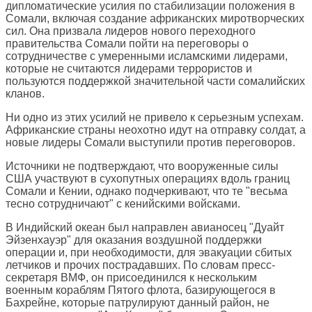
дипломатические усилия по стабилизации положения в
Сомали, включая создание африканских миротворческих
сил. Она призвала лидеров нового переходного
правительства Сомали пойти на переговоры о
сотрудничестве с умеренными исламскими лидерами,
которые не считаются лидерами террористов и
пользуются поддержкой значительной части сомалийских
кланов.
Ни одно из этих усилий не привело к серьезным успехам.
Африканские страны неохотно идут на отправку солдат, а
новые лидеры Сомали выступили против переговоров.
Источники не подтверждают, что вооруженные силы
США участвуют в сухопутных операциях вдоль границ
Сомали и Кении, однако подчеркивают, что те "весьма
тесно сотрудничают" с кенийскими войсками.
В Индийский океан был направлен авианосец "Дуайт
Эйзенхауэр" для оказания воздушной поддержки
операции и, при необходимости, для эвакуации сбитых
летчиков и прочих пострадавших. По словам пресс-
секретаря ВМФ, он присоединился к нескольким
военным кораблям Пятого флота, базирующегося в
Бахрейне, которые патрулируют данный район, не