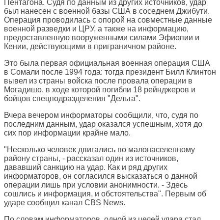
Пентагона. Судя по данным из других источников, удар
был нанесен с военной базы США в соседнем Джибути.
Операция проводилась с опорой на совместные данные
военной разведки и ЦРУ, а также на информацию,
предоставленную вооруженными силами Эфиопии и
Кении, действующими в приграничном районе.
Это была первая официальная военная операция США
в Сомали после 1994 года: тогда президент Билл Клинтон
вывел из страны войска после провала операции в
Могадишо, в ходе которой погибли 18 рейнджеров и
бойцов спецподразделения "Дельта".
Вчера вечером информаторы сообщили, что, судя по
последним данным, удар оказался успешным, хотя до
сих пор информации крайне мало.
"Несколько человек двигались по малонаселенному
району страны, - рассказал один из источников,
дававший санкцию на удар. Как и ряд других
информаторов, он согласился высказаться о данной
операции лишь при условии анонимности. - Здесь
сошлись и информация, и обстоятельства". Первым об
ударе сообщил канал CBS News.
По словам информаторов, одной из целей удара стал