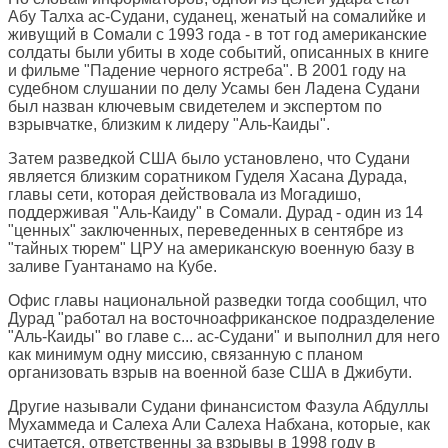
Абу Талха ас-Судани, суданец, женатый на сомалийке и
живущий в Сомали с 1993 года - в тот год американские
солдаты были убиты в ходе событий, описанных в книге
и фильме "Падение черного ястреба". В 2001 году на
судебном слушании по делу Усамы бен Ладена Судани
был назван ключевым свидетелем и экспертом по
взрывчатке, близким к лидеру "Аль-Каиды".
Затем разведкой США было установлено, что Судани
является близким соратником Гуделя Хасана Дурада,
главы сети, которая действовала из Могадишо,
поддерживая "Аль-Каиду" в Сомали. Дурад - один из 14
"ценных" заключенных, переведенных в сентябре из
"тайных тюрем" ЦРУ на американскую военную базу в
заливе Гуантанамо на Кубе.
Офис главы национальной разведки тогда сообщил, что
Дурад "работал на восточноафриканское подразделение
"Аль-Каиды" во главе с... ас-Судани" и выполнил для него
как минимум одну миссию, связанную с планом
организовать взрыв на военной базе США в Джибути.
Другие называли Судани финансистом Фазула Абдуллы
Мухаммеда и Салеха Али Салеха Набхана, которые, как
считается, ответственны за взрывы в 1998 году в