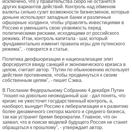
исключено, что у правительства скоро не останется
других вариантов действий. Контроль над обменом
валюты сильно сузит возможности бизнесменов, которые
доныне используют западные банки и различные
офшорные холдинги, чтобы управлять инвестициями в
Россию и уменьшить свою уязвимость перед
политическими рисками, исходящими от российского
режима. Итак, контроль капитала - шаг, который
фундаментально изменит правила игры для путинского
режима", - говорится в статье.
Политика деофшоризации и национализации элит
форсируется ввиду санкций и экономического кризиса в
целом, считает автор. "Путин по обыкновению использует
действия противников, чтобы продвинуться к своим
собственным целям", - пишет Сэква.
В Послании Федеральному Собранию 4 декабря Путин
"пошел на довольно неожиданный шаг - дал понять, что
кризис не ужесточит государственный контроль, а,
наоборот, вынудит Россию к либерализации и к развитию
более динамичного сектора малого и среднего бизнеса,
так как устранит бремя бюрократии. Главное, что он
заявил, что в поиске моделей будущего Россия не станет
обращаться к прошлому", - утверждает автор.