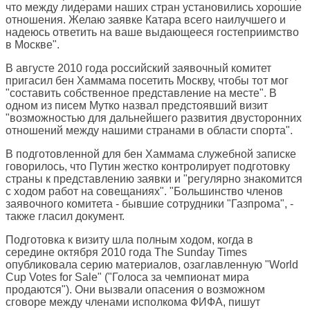
что между лидерами наших стран установились хорошие
отношения. Желаю заявке Катара всего наилучшего и
надеюсь ответить на ваше выдающееся гостеприимство
в Москве".
В августе 2010 года российский заявочный комитет
пригасил бен Хаммама посетить Москву, чтобы тот мог
"составить собственное представление на месте". В
одном из писем Мутко назвал предстоявший визит
"возможностью для дальнейшего развития двусторонних
отношений между нашими странами в области спорта".
В подготовленной для бен Хаммама служебной записке
говорилось, что Путин жестко контролирует подготовку
страны к представлению заявки и "регулярно знакомится
с ходом работ на совещаниях". "Большинство членов
заявочного комитета - бывшие сотрудники "Газпрома", -
также гласил документ.
Подготовка к визиту шла полным ходом, когда в
середине октября 2010 года The Sunday Times
опубликовала серию материалов, озаглавленную "World
Cup Votes for Sale" ("Голоса за чемпионат мира
продаются"). Они вызвали опасения о возможном
сговоре между членами исполкома ФИФА, пишут