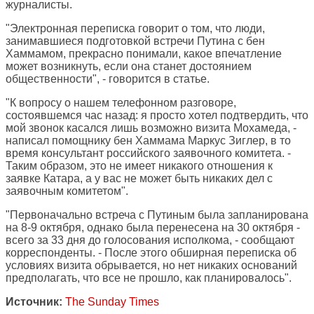
журналисты.
"Электронная переписка говорит о том, что люди,
занимавшиеся подготовкой встречи Путина с бен
Хаммамом, прекрасно понимали, какое впечатление
может возникнуть, если она станет достоянием
общественности", - говорится в статье.
"К вопросу о нашем телефонном разговоре,
состоявшемся час назад: я просто хотел подтвердить, что
мой звонок касался лишь возможно визита Мохамеда, -
написал помощнику бен Хаммама Маркус Зиглер, в то
время консультант российского заявочного комитета. -
Таким образом, это не имеет никакого отношения к
заявке Катара, а у вас не может быть никаких дел с
заявочным комитетом".
"Первоначально встреча с Путиным была запланирована
на 8-9 октября, однако была перенесена на 30 октября -
всего за 33 дня до голосования исполкома, - сообщают
корреспонденты. - После этого обширная переписка об
условиях визита обрывается, но нет никаких оснований
предполагать, что все не прошло, как планировалось".
Источник:
The Sunday Times