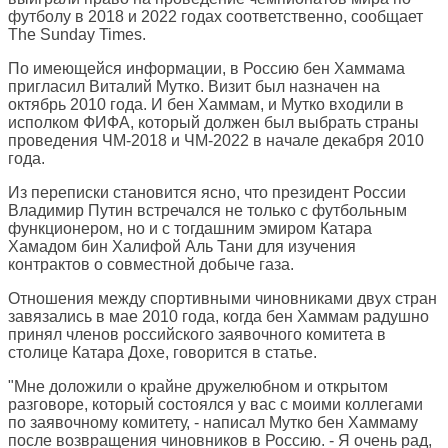
футболу в 2018 и 2022 годах соответственно, сообщает
The Sunday Times
.
По имеющейся информации, в Россию бен Хаммама
пригласил Виталий Мутко. Визит был назначен на
октябрь 2010 года. И бен Хаммам, и Мутко входили в
исполком ФИФА, который должен был выбрать страны
проведения ЧМ-2018 и ЧМ-2022 в начале декабря 2010
года.
Из переписки становится ясно, что президент России
Владимир Путин встречался не только с футбольным
функционером, но и с тогдашним эмиром Катара
Хамадом бин Халифой Аль Тани для изучения
контрактов о совместной добыче газа.
Отношения между спортивными чиновниками двух стран
завязались в мае 2010 года, когда бен Хаммам радушно
принял членов российского заявочного комитета в
столице Катара Дохе, говорится в статье.
"Мне доложили о крайне дружелюбном и открытом
разговоре, который состоялся у вас с моими коллегами
по заявочному комитету, - написал Мутко бен Хаммаму
после возвращения чиновников в Россию. - Я очень рад,