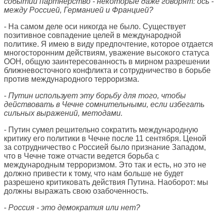
событий партнерство - некоторые даже говорят: ось -
между Россией, Германией и Францией?
- На самом деле оси никогда не было. Существует
позитивное совпадение целей в международной
политике. Я имею в виду предпочтение, которое отдается
многосторонним действиям, уважение высокого статуса
ООН, общую заинтересованность в мирном разрешении
ближневосточного конфликта и сотрудничество в борьбе
против международного терроризма.
-
Путин использует эту борьбу для того, чтобы
действовать в Чечне сомнительными, если избегать
сильных выражений, методами.
- Путин сумел решительно сократить международную
критику его политики в Чечне после 11 сентября. Ценой
за сотрудничество с Россией было признание Западом,
что в Чечне тоже отчасти ведется борьба с
международным терроризмом. Это так и есть, но это не
должно привести к тому, что нам больше не будет
разрешено критиковать действия Путина. Наоборот: мы
должны выражать свою озабоченность.
-
Россия - это демократия или нет?