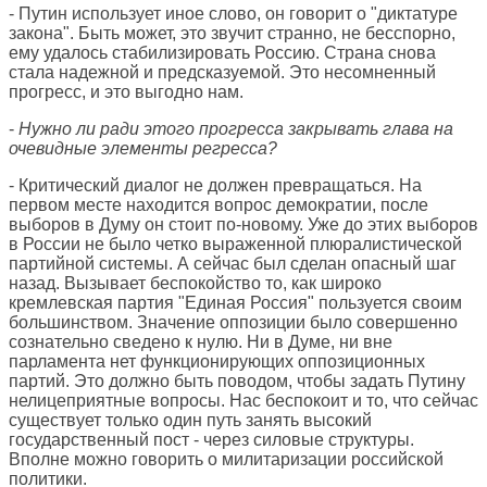
- Путин использует иное слово, он говорит о "диктатуре
закона". Быть может, это звучит странно, не бесспорно,
ему удалось стабилизировать Россию. Страна снова
стала надежной и предсказуемой. Это несомненный
прогресс, и это выгодно нам.
-
Нужно ли ради этого прогресса закрывать глава на
очевидные элементы регресса?
- Критический диалог не должен превращаться. На
первом месте находится вопрос демократии, после
выборов в Думу он стоит по-новому. Уже до этих выборов
в России не было четко выраженной плюралистической
партийной системы. А сейчас был сделан опасный шаг
назад. Вызывает беспокойство то, как широко
кремлевская партия "Единая Россия" пользуется своим
большинством. Значение оппозиции было совершенно
сознательно сведено к нулю. Ни в Думе, ни вне
парламента нет функционирующих оппозиционных
партий. Это должно быть поводом, чтобы задать Путину
нелицеприятные вопросы. Нас беспокоит и то, что сейчас
существует только один путь занять высокий
государственный пост - через силовые структуры.
Вполне можно говорить о милитаризации российской
политики.