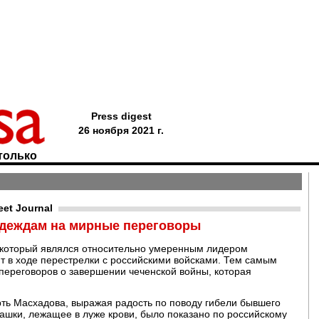
Press digest
26 ноября 2021 г.
только
eet Journal
надеждам на мирные переговоры
 который являлся относительно умеренным лидером
ит в ходе перестрелки с российскими войсками. Тем самым
ереговоров о завершении чеченской войны, которая
рть Масхадова, выражая радость по поводу гибели бывшего
ашки, лежащее в луже крови, было показано по российскому