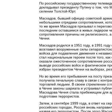
По российскому государственному телевид
докладывал президенту Путину о том, что 
селении Толстой-Юрт.
Масхадов, бывший офицер советской армии,
небольшими отрядами сопротивления, кото
то же время Масхадов призывал к перегов
последним оставшимся в живых лидером чеч
сопротивления причины не религиозного, а
Чечни.
Масхадов родился в 1951 году, в 1991 году
возглавил вооруженные силы сепаратистск
войска для подавления движения к независ
стал национальным героем после того, как
оказали ожесточенное сопротивление росс
выводе российских войск и фактическом пр
избран президентом Чечни на выборах, рез
Но во время его пребывания на посту през
получила печальную славу в связи с контр
торговлей людьми. В своем стремлении сг
в Чечне законы шариата и устраивал публи
Масхадова Чечня стала прибежищем для ара
подготовке террористов.
Затем, в сентябре 1999 года, в ответ на с
российских городах, Россия вновь направил
назвав его террористом. После этого Масх