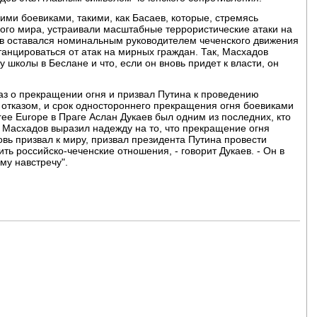
ми боевиками, такими, как Басаев, которые, стремясь
кого мира, устраивали масштабные террористические атаки на
дов оставался номинальным руководителем чеченского движения
танцироваться от атак на мирных граждан. Так, Масхадов
у школы в Беслане и что, если он вновь придет к власти, он
аз о прекращении огня и призвал Путина к проведению
 отказом, и срок одностороннего прекращения огня боевиками
ee Europe в Праге Аслан Дукаев был одним из последних, кто
 Масхадов выразил надежду на то, что прекращение огня
овь призвал к миру, призвал президента Путина провести
ить российско-чеченские отношения, - говорит Дукаев. - Он в
му навстречу".