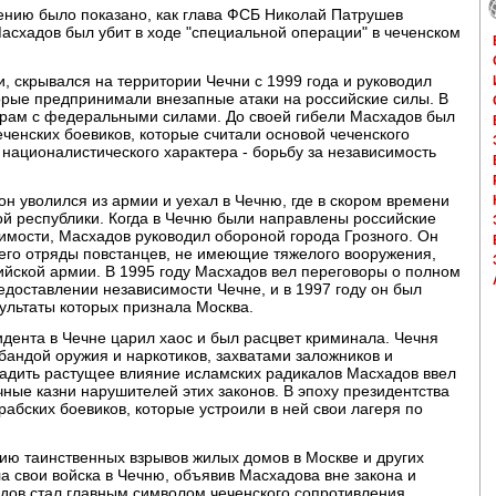
ению было показано, как глава ФСБ Николай Патрушев
Масхадов был убит в ходе "специальной операции" в чеченском
 скрывался на территории Чечни с 1999 года и руководил
рые предпринимали внезапные атаки на российские силы. В
орам с федеральными силами. До своей гибели Масхадов был
енских боевиков, которые считали основой чеченского
 националистического характера - борьбу за независимость
 он уволился из армии и уехал в Чечню, где в скором времени
ой республики. Когда в Чечню были направлены российские
имости, Масхадов руководил обороной города Грозного. Он
 его отряды повстанцев, не имеющие тяжелого вооружения,
ийской армии. В 1995 году Масхадов вел переговоры о полном
едоставлении независимости Чечне, и в 1997 году он был
ультаты которых признала Москва.
идента в Чечне царил хаос и был расцвет криминала. Чечня
абандой оружия и наркотиков, захватами заложников и
ладить растущее влияние исламских радикалов Масхадов ввел
чные казни нарушителей этих законов. В эпоху президентства
бских боевиков, которые устроили в ней свои лагеря по
ерию таинственных взрывов жилых домов в Москве и других
а свои войска в Чечню, объявив Масхадова вне закона и
адов стал главным символом чеченского сопротивления.