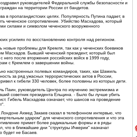
оздравил руководителей Федеральной службы безопасности и
граждан на территории России от бандитов.
ва в пропагандистских целях. Популярность Путина падает, в
вить чеченское сопротивление. Убийство Масхадова, который
и силами и символом чеченского вооруженного
воих усилиях по восстановлению контроля над регионом.
 новые проблемы для Кремля, так как у чеченских боевиков
ем Масхадов. Бывший чеченский президент, который был
 с него после вторжения российских войск в 1999 году,
орам с Кремлем о завершении войны.
ьно настроенных полевых командиров, таких, как Шамиль
ность за ряд ужасных террористических актов в России,
ривел к гибели 330 человек, более половины из которых дети.
иль Паин, руководитель Центра по изучению экстремизма и
ший советник президента Ельцина. - Было бы лучше убить
ист. Гибель Масхадова означает, что шансов на проведение
т".
 Лондоне Ахмед Закаев сказал в телефонном интервью, что
мертельным ударом" для чеченского сопротивления и что эта
ротивление примет более радикальные формы и в ряды
л, что в ближайшие дни "структуры Ичкерии" назначат
 будет не Басаев.