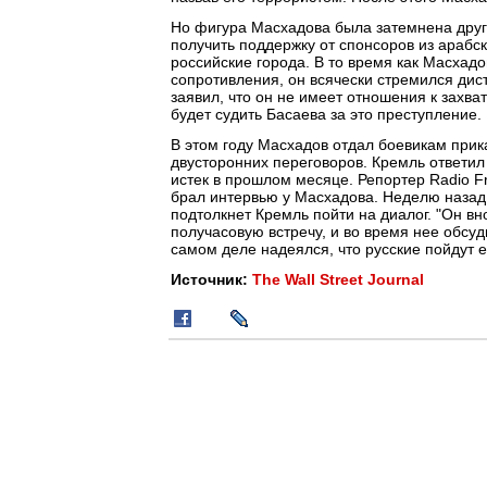
Но фигура Масхадова была затемнена други
получить поддержку от спонсоров из арабс
российские города. В то время как Масха
сопротивления, он всячески стремился дис
заявил, что он не имеет отношения к захват
будет судить Басаева за это преступление.
В этом году Масхадов отдал боевикам прик
двусторонних переговоров. Кремль ответил
истек в прошлом месяце. Репортер Radio Fr
брал интервью у Масхадова. Неделю назад
подтолкнет Кремль пойти на диалог. "Он вн
получасовую встречу, и во время нее обсуд
самом деле надеялся, что русские пойдут е
Источник:
The Wall Street Journal