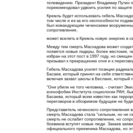
телевидению. Президент Владимир Путин п
порекомендовал удвоить усилия по защите 
Кремль будет использовать гибель Масхадо
том числе и из-за его неспособности пода
был командующим чеченскими вооруженным
сопротивления,
может вселить в Кремль новую энергию в с
Между тем смерть Масхадова может создать
появятся новые лидеры, более жестокие, ч
избран на этот пост в 1997 году, но смещен
призывал к прекращению огня и к перегов
Гибель Масхадова усилит позиции радикал
Басаев, который принял на себя ответствен
включая захват школы в Беслане, который п
"Они убили не того человека, - считает Эм
ксенофобии Института социологии РАН, быв
Басаева, который всем известен как террор
переговоров в обозримом будущем не буде
Представитель чеченского сопротивления в
смерть Масхадова стала "сильным, но не с
смерть не ослабит сопротивление, но соп
боевиков вступят новые люди. Закаев заяви
официального преемника Масхадова, но это