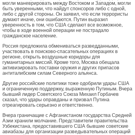
могли маневрировать между Востоком и Западом, могли
быть уверенными, что найдут спонсоров либо с одной,
либо с другой стороны. Он заявил, что если террористы
думают иначе, они ошибаются. Путин выразил
уверенность в том, что США сделают все возможное,
чтобы в ходе военной операции не пострадало
гражданское население.
Россия предложила обмениваться разведданными,
участвовать в поисково-спасательных операциях в
регионе, открыть воздушные коридоры для
гуманитарных миссий. Кроме того, Москва обещала
активизировать поставки оружия и других припасов
антиталибским силам Северного альянса.
Другие российские политики тоже одобрили удары США
и ограниченную поддержку, выраженную Путиным. Вчера
бывший лидер Советского Союза Михаил Горбачев
сказал, что удары оправданы и призвал Путина
отреагировать серьезно и ответственно.
Вчера граничащие с Афганистаном государства Средней
Азии хранили молчание. Представители правительства
Узбекистана, предоставившего США бывшие советские
авиабазы для организации разведывательных операций