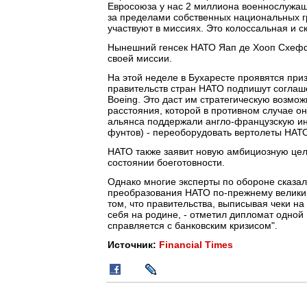
Евросоюза у нас 2 миллиона военнослужащи
за пределами собственных национальных гр
участвуют в миссиях. Это колоссальная и 
Нынешний генсек НАТО Яап де Хооп Схеф
своей миссии.
На этой неделе в Бухаресте проявятся приз
правительств стран НАТО подпишут соглаше
Boeing. Это даст им стратегическую возмо
расстояния, которой в противном случае о
альянса поддержали англо-французскую ини
фунтов) - переоборудовать вертолеты НАТ
НАТО также заявит новую амбициозную цель
состоянии боеготовности.
Однако многие эксперты по обороне сказал
преобразования НАТО по-прежнему велики. 
том, что правительства, выписывая чеки на
себя на родине, - отметил дипломат одной и
справляется с банковским кризисом".
Источник:
Financial Times