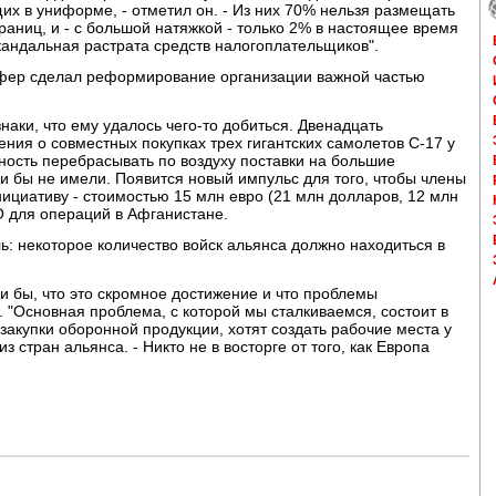
х в униформе, - отметил он. - Из них 70% нельзя размещать
аниц, и - с большой натяжкой - только 2% в настоящее время
скандальная растрата средств налогоплательщиков".
фер сделал реформирование организации важной частью
наки, что ему удалось чего-то добиться. Двенадцать
ния о совместных покупках трех гигантских самолетов C-17 у
жность перебрасывать по воздуху поставки на большие
ни бы не имели. Появится новый импульс для того, чтобы члены
циативу - стоимостью 15 млн евро (21 млн долларов, 12 млн
О для операций в Афганистане.
: некоторое количество войск альянса должно находиться в
и бы, что это скромное достижение и что проблемы
"Основная проблема, с которой мы сталкиваемся, состоит в
 закупки оборонной продукции, хотят создать рабочие места у
з стран альянса. - Никто не в восторге от того, как Европа