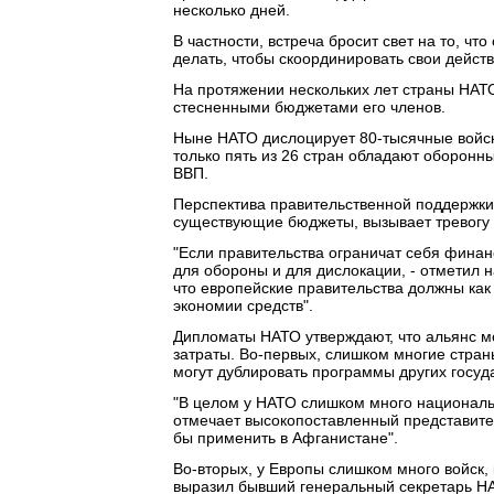
несколько дней.
В частности, встреча бросит свет на то, чт
делать, чтобы скоординировать свои действ
На протяжении нескольких лет страны НАТ
стесненными бюджетами его членов.
Ныне НАТО дислоцирует 80-тысячные войска
только пять из 26 стран обладают оборо
ВВП.
Перспектива правительственной поддержки
существующие бюджеты, вызывает тревогу 
"Если правительства ограничат себя финанс
для обороны и для дислокации, - отметил 
что европейские правительства должны как
экономии средств".
Дипломаты НАТО утверждают, что альянс мо
затраты. Во-первых, слишком многие стран
могут дублировать программы других госуд
"В целом у НАТО слишком много националь
отмечает высокопоставленный представител
бы применить в Афганистане".
Во-вторых, у Европы слишком много войск,
выразил бывший генеральный секретарь НА