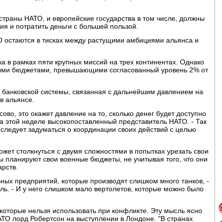
о страны НАТО, и европейские государства в том числе, должны
ия и потратить деньги с большей пользой.
О остаются в тисках между растущими амбициями альянса и
 в рамках пяти крупных миссий на трех континентах. Однако
нными бюджетами, превышающими согласованный уровень 2% от
 банковской системы, связанная с дальнейшим давлением на
в альянсе.
ово, это окажет давление на то, сколько денег будет доступно
на этой неделе высокопоставленный представитель НАТО. - Так
 следует задуматься о координации своих действий с целью
жет столкнуться с двумя сложностями в попытках урезать свои
ы планируют свои военные бюджеты, не учитывая того, что они
арств.
ных предприятий, которые производят слишком много танков, -
ь. - И у него слишком мало вертолетов, которые можно было
 которые нельзя использовать при конфликте. Эту мысль ясно
ТО лорд Робертсон на выступлении в Лондоне. "В странах