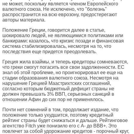
не может, поскольку является членом Европейского
валютного союза. Не исключено, что "болезнь"
распространится на всю еврозону, предостерегают
авторы материала.
Положение Греции, говорится далее в статье,
шокировало людей, не являющимися политиками или
банкирами: казалось, что кризис позади и финансовая
система стабилизировалась, несмотря на то, что
последствия еще придется преодолевать.
Греция жила взаймы, и теперь кредиторы сомневаются,
что греки смогут погасить все свои задолженности. ЕС
знал об этой проблеме, но проигнорировал ее еще на
стадии образования валютного союза. Несмотря на
нарушение Грецией Маастрихтских соглашений,
согласно которым бюджетный дефицит страны не
должен превышать 3% ВВП, серьезных санкций в
отношении Афин до сих пор не применялось.
Почти нет сомнений в том, продолжает издание, что
положение только ухудшится, поэтому кредитный
рейтинг страны будет снижаться и дальше. Рейтинговое
агентство Fitch уже понизило его с A- до BBB+. Это
повлечет за собой удорожание кредитов - порочный круг,