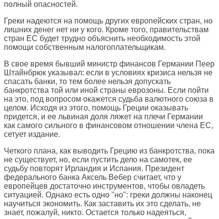
полный опасностей.
Греки надеются на помощь других европейских стран, но
лишних денег нет ни у кого. Кроме того, правительствам
стран ЕС будет трудно объяснить необходимость этой
помощи собственным налогоплательщикам.
В свое время бывший министр финансов Германии Пеер
Штайнбрюк указывал: если в условиях кризиса нельзя не
спасать банки, то тем более нельзя допускать
банкротства той или иной страны еврозоны. Если пойти
на это, под вопросом окажется судьба валютного союза в
целом. Исходя из этого, помощь Греции оказывать
придется, и ее львиная доля ляжет на плечи Германии
как самого сильного в финансовом отношении члена ЕС,
сетует издание.
Четкого плана, как выводить Грецию из банкротства, пока
не существует, но, если пустить дело на самотек, ее
судьбу повторят Ирландия и Испания. Президент
федерального банка Аксель Вебер считает, что у
европейцев достаточно инструментов, чтобы овладеть
ситуацией. Однако есть одно "но": греки должны наконец
научиться экономить. Как заставить их это сделать, не
знает, пожалуй, никто. Остается только надеяться,