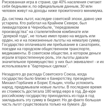
Рискованная игра в стране, где 40% населения считают
себя бедными и, по официальным данным, 30 млн
человек живут на доходы ниже прожиточного минимума.
Да, система льгот, наследие советской эпохи, давно уже
устарела. Кто работал на Крайнем Севере, был
ликвидатором в Чернобыле, "передовиком
производства" на сталелитейном комбинате или
"дояркой года", не только имел право на медаль или
орден, но и на пожизненные льготы на немалую сумму.
Государство оплачивало им пребывание в санаториях,
поездки на городском общественном транспорте,
медикаменты. В советском обществе, в котором деньги
играли второстепенную роль, эти льготы давали
значительное преимущество: у них был эквивалент - и их
использовали в "бартерных сделках".
Незадолго до распада Советского Союза, когда
государство было близко к банкротству, президенты
Михаил Горбачев и Борис Ельцин, чтобы успокоить
народ, придумывали новые льготы. В последнее время
их стоимость достигала 180 млрд евро в год. Де-юре
российскому государству приходилось из года в год
закладывать эту сумму в бюджет. Но де-факто большая
часть льгот существовала только на бумаге. До