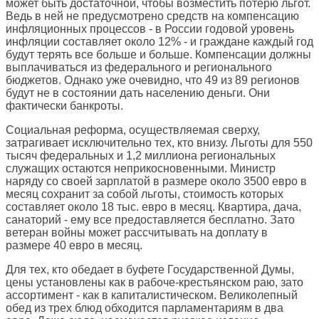
может быть достаточной, чтобы возместить потерю льгот.
Ведь в ней не предусмотрено средств на компенсацию
инфляционных процессов - в России годовой уровень
инфляции составляет около 12% - и граждане каждый год
будут терять все больше и больше. Компенсации должны
выплачиваться из федерального и регионального
бюджетов. Однако уже очевидно, что 49 из 89 регионов
будут не в состоянии дать населению деньги. Они
фактически банкроты.
Социальная реформа, осуществляемая сверху,
затрагивает исключительно тех, кто внизу. Льготы для 550
тысяч федеральных и 1,2 миллиона региональных
служащих остаются неприкосновенными. Министр
наряду со своей зарплатой в размере около 3500 евро в
месяц сохранит за собой льготы, стоимость которых
составляет около 18 тыс. евро в месяц. Квартира, дача,
санаторий - ему все предоставляется бесплатно. Зато
ветеран войны может рассчитывать на доплату в
размере 40 евро в месяц.
Для тех, кто обедает в буфете Государственной Думы,
цены установлены как в рабоче-крестьянском раю, зато
ассортимент - как в капиталистическом. Великолепный
обед из трех блюд обходится парламентариям в два