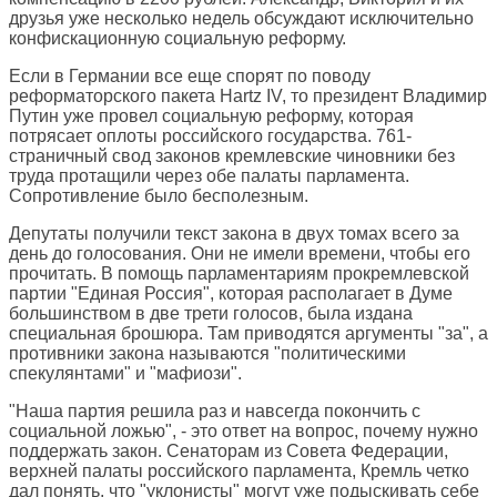
друзья уже несколько недель обсуждают исключительно
конфискационную социальную реформу.
Если в Германии все еще спорят по поводу
реформаторского пакета Hartz IV, то президент Владимир
Путин уже провел социальную реформу, которая
потрясает оплоты российского государства. 761-
страничный свод законов кремлевские чиновники без
труда протащили через обе палаты парламента.
Сопротивление было бесполезным.
Депутаты получили текст закона в двух томах всего за
день до голосования. Они не имели времени, чтобы его
прочитать. В помощь парламентариям прокремлевской
партии "Единая Россия", которая располагает в Думе
большинством в две трети голосов, была издана
специальная брошюра. Там приводятся аргументы "за", а
противники закона называются "политическими
спекулянтами" и "мафиози".
"Наша партия решила раз и навсегда покончить с
социальной ложью", - это ответ на вопрос, почему нужно
поддержать закон. Сенаторам из Совета Федерации,
верхней палаты российского парламента, Кремль четко
дал понять, что "уклонисты" могут уже подыскивать себе