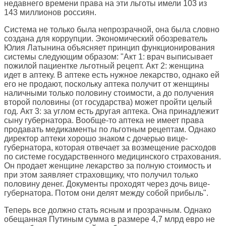
недавнего времени права на эти льготы имели 103 из
143 миллионов россиян.
Система не только была непрозрачной, она была словно
создана для коррупции. Экономический обозреватель
Юлия Латынина объясняет принцип функционирования
системы следующим образом: "Акт 1: врач выписывает
пожилой пациентке льготный рецепт. Акт 2: женщина
идет в аптеку. В аптеке есть нужное лекарство, однако ей
его не продают, поскольку аптека получит от женщины
наличными только половину стоимости, а до получения
второй половины (от государства) может пройти целый
год. Акт 3: за углом есть другая аптека. Она принадлежит
сыну губернатора. Вообще-то аптека не имеет права
продавать медикаменты по льготным рецептам. Однако
директор аптеки хорошо знаком с дочерью вице-
губернатора, которая отвечает за возмещение расходов
по системе государственного медицинского страхования.
Он продает женщине лекарство за полную стоимость и
при этом заявляет страховщику, что получил только
половину денег. Документы проходят через дочь вице-
губернатора. Потом они делят между собой прибыль".
Теперь все должно стать ясным и прозрачным. Однако
обещанная Путиным сумма в размере 4,7 млрд евро не