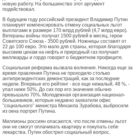
новую работу. На большинство этот аргумент
подействовал.
В будущем году российский президент Владимир Путин
планирует компенсировать отмену социальных льгот
выплатами в размере 170 млрд рублей (4,7 млрд евро).
Ветераны войны получат 1500 рублей в месяц, герои
Советского Союза - 3500 рублей. Ножницы составят от
22 до 100 евро. Это мало для страны, которая благодаря
высоким ценам на нефть и природный газ получает
миллиарды и гордо говорит о бюджетном профиците.
Социальная реформа вызвала волнения. Никогда еще за
время правления Путина не проходило столько
антипрезидентских демонстраций, как за последние
недели. Впервые его рейтинг - все еще немалый, 48 %, -
упал ниже 50%. До сих пор его значение обычно
превышало 70%. Молодежная организация национал-
большевиков, которые недавно захватили офис
"социального" министра Михаила Зурабова, выбросили
из окна портрет Путина.
Миллионы россиян опасаются, что после отмены льгот
они не смогут оплачивать квартиру и покупать себе
лекарства. Путин обострил социальный вопрос.