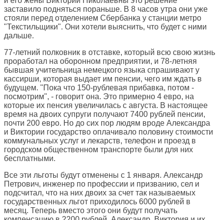
и его жены Виктории Николаевны это решение
заставило подняться пораньше. В 8 часов утра они уже
стояли перед отделением Сбербанка у станции метро
"Текстильщики". Они хотели выяснить, что будет с ними
дальше.
77-летний полковник в отставке, который всю свою жизнь
проработал на оборонном предприятии, и 78-летняя
бывшая учительница немецкого языка спрашивают у
кассирши, которая выдает им пенсии, чего им ждать в
будущем. "Пока что 150-рублевая прибавка, потом -
посмотрим", - говорит она. Это примерно 4 евро, на
которые их пенсия увеличилась с августа. В настоящее
время на двоих супруги получают 7400 рублей пенсии,
почти 200 евро. Но до сих пор людям вроде Александра
и Виктории государство оплачивало половину стоимости
коммунальных услуг и лекарств, телефон и проезд в
городском общественном транспорте были для них
бесплатными.
Все эти льготы будут отменены с 1 января. Александр
Петрович, инженер по профессии и призванию, сел и
подсчитал, что на них двоих за счет так называемых
государственных льгот приходилось 6000 рублей в
месяц. Теперь вместо этого они будут получать
компенсацию в 2200 рублей. Александр, Виктория и их