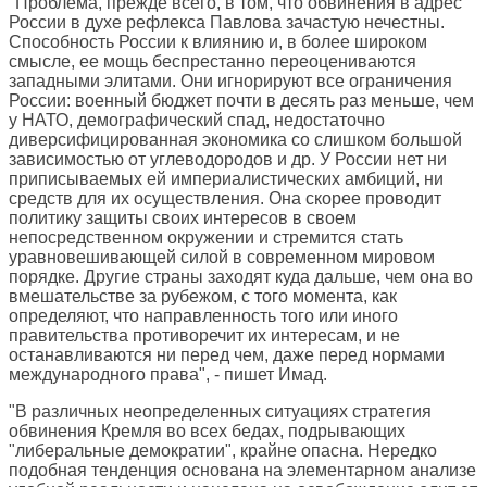
"Проблема, прежде всего, в том, что обвинения в адрес
России в духе рефлекса Павлова зачастую нечестны.
Способность России к влиянию и, в более широком
смысле, ее мощь беспрестанно переоцениваются
западными элитами. Они игнорируют все ограничения
России: военный бюджет почти в десять раз меньше, чем
у НАТО, демографический спад, недостаточно
диверсифицированная экономика со слишком большой
зависимостью от углеводородов и др. У России нет ни
приписываемых ей империалистических амбиций, ни
средств для их осуществления. Она скорее проводит
политику защиты своих интересов в своем
непосредственном окружении и стремится стать
уравновешивающей силой в современном мировом
порядке. Другие страны заходят куда дальше, чем она во
вмешательстве за рубежом, с того момента, как
определяют, что направленность того или иного
правительства противоречит их интересам, и не
останавливаются ни перед чем, даже перед нормами
международного права", - пишет Имад.
"В различных неопределенных ситуациях стратегия
обвинения Кремля во всех бедах, подрывающих
"либеральные демократии", крайне опасна. Нередко
подобная тенденция основана на элементарном анализе