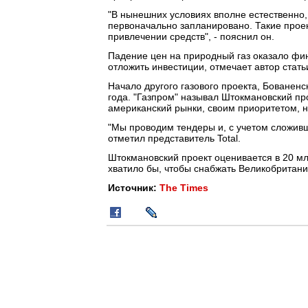
"В нынешних условиях вполне естественно,
первоначально запланировано. Такие проек
привлечении средств", - пояснил он.
Падение цен на природный газ оказало фи
отложить инвестиции, отмечает автор стат
Начало другого газового проекта, Бованен
года. "Газпром" называл Штокмановский пр
американский рынки, своим приоритетом, н
"Мы проводим тендеры и, с учетом сложивш
отметил представитель Total.
Штокмановский проект оценивается в 20 мл
хватило бы, чтобы снабжать Великобританию
Источник:
The Times