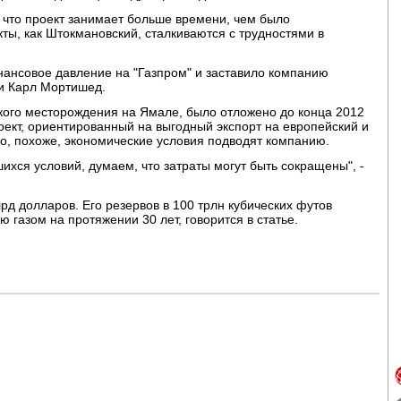
 что проект занимает больше времени, чем было
ты, как Штокмановский, сталкиваются с трудностями в
нансовое давление на "Газпром" и заставило компанию
ьи Карл Мортишед.
ского месторождения на Ямале, было отложено до конца 2012
оект, ориентированный на выгодный экспорт на европейский и
о, похоже, экономические условия подводят компанию.
ихся условий, думаем, что затраты могут быть сокращены", -
рд долларов. Его резервов в 100 трлн кубических футов
 газом на протяжении 30 лет, говорится в статье.