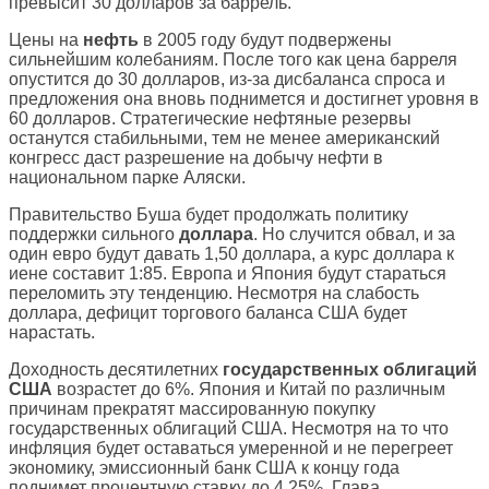
превысит 30 долларов за баррель.
Цены на
нефть
в 2005 году будут подвержены
сильнейшим колебаниям. После того как цена барреля
опустится до 30 долларов, из-за дисбаланса спроса и
предложения она вновь поднимется и достигнет уровня в
60 долларов. Стратегические нефтяные резервы
останутся стабильными, тем не менее американский
конгресс даст разрешение на добычу нефти в
национальном парке Аляски.
Правительство Буша будет продолжать политику
поддержки сильного
доллара
. Но случится обвал, и за
один евро будут давать 1,50 доллара, а курс доллара к
иене составит 1:85. Европа и Япония будут стараться
переломить эту тенденцию. Несмотря на слабость
доллара, дефицит торгового баланса США будет
нарастать.
Доходность десятилетних
государственных облигаций
США
возрастет до 6%. Япония и Китай по различным
причинам прекратят массированную покупку
государственных облигаций США. Несмотря на то что
инфляция будет оставаться умеренной и не перегреет
экономику, эмиссионный банк США к концу года
поднимет процентную ставку до 4,25%. Глава