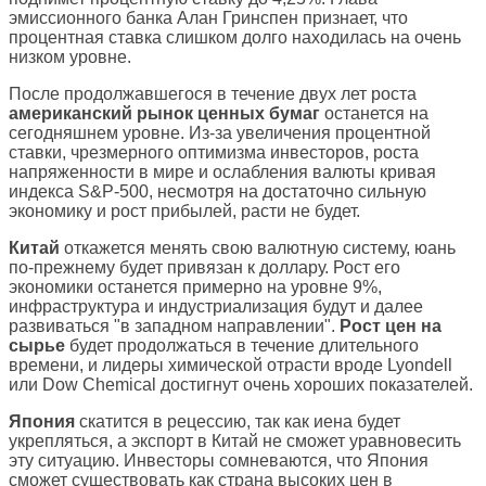
эмиссионного банка Алан Гринспен признает, что
процентная ставка слишком долго находилась на очень
низком уровне.
После продолжавшегося в течение двух лет роста
американский рынок ценных бумаг
останется на
сегодняшнем уровне. Из-за увеличения процентной
ставки, чрезмерного оптимизма инвесторов, роста
напряженности в мире и ослабления валюты кривая
индекса S&P-500, несмотря на достаточно сильную
экономику и рост прибылей, расти не будет.
Китай
откажется менять свою валютную систему, юань
по-прежнему будет привязан к доллару. Рост его
экономики останется примерно на уровне 9%,
инфраструктура и индустриализация будут и далее
развиваться "в западном направлении".
Рост цен на
сырье
будет продолжаться в течение длительного
времени, и лидеры химической отрасти вроде Lyondell
или Dow Chemical достигнут очень хороших показателей.
Япония
скатится в рецессию, так как иена будет
укрепляться, а экспорт в Китай не сможет уравновесить
эту ситуацию. Инвесторы сомневаются, что Япония
сможет существовать как страна высоких цен в