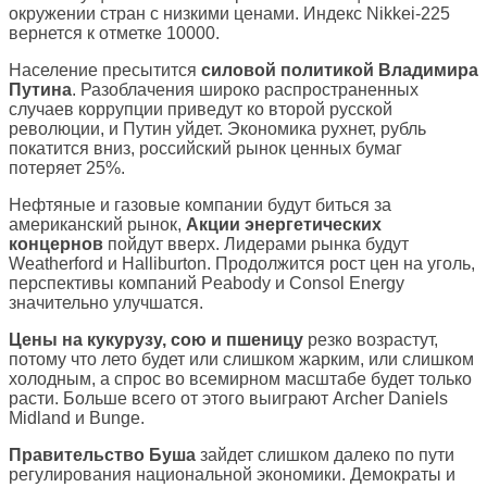
окружении стран с низкими ценами. Индекс Nikkei-225
вернется к отметке 10000.
Население пресытится
силовой политикой Владимира
Путина
. Разоблачения широко распространенных
случаев коррупции приведут ко второй русской
революции, и Путин уйдет. Экономика рухнет, рубль
покатится вниз, российский рынок ценных бумаг
потеряет 25%.
Нефтяные и газовые компании будут биться за
американский рынок,
Акции энергетических
концернов
пойдут вверх. Лидерами рынка будут
Weatherford и Halliburton. Продолжится рост цен на уголь,
перспективы компаний Peabody и Consol Energy
значительно улучшатся.
Цены на кукурузу, сою и пшеницу
резко возрастут,
потому что лето будет или слишком жарким, или слишком
холодным, а спрос во всемирном масштабе будет только
расти. Больше всего от этого выиграют Archer Daniels
Midland и Bunge.
Правительство Буша
зайдет слишком далеко по пути
регулирования национальной экономики. Демократы и