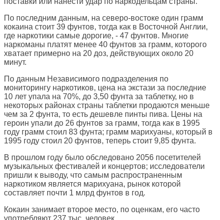
поставки или нанести удар по наркодельцам страны.
По последним данным, на северо-востоке один грамм
кокаина стоит 39 фунтов, тогда как в Восточной Англии,
где наркотики самые дорогие, - 47 фунтов. Многие
наркоманы платят менее 40 фунтов за грамм, которого
хватает примерно на 20 доз, действующих около 20
минут.
По данным Независимого подразделения по
мониторингу наркотиков, цена на экстази за последние
10 лет упала на 70%, до 3,50 фунта за таблетку, но в
некоторых районах страны таблетки продаются меньше
чем за 2 фунта, то есть дешевле пинты пива. Цены на
героин упали до 26 фунтов за грамм, тогда как в 1995
году грамм стоил 83 фунта; грамм марихуаны, который в
1995 году стоил 20 фунтов, теперь стоит 9,85 фунта.
В прошлом году было обследовано 2056 посетителей
музыкальных фестивалей и концертов; исследователи
пришли к выводу, что самым распространенным
наркотиком является марихуана, рынок которой
составляет почти 1 млрд фунтов в год.
Кокаин занимает второе место, по оценкам, его часто
употребляют 237 тыс. человек.