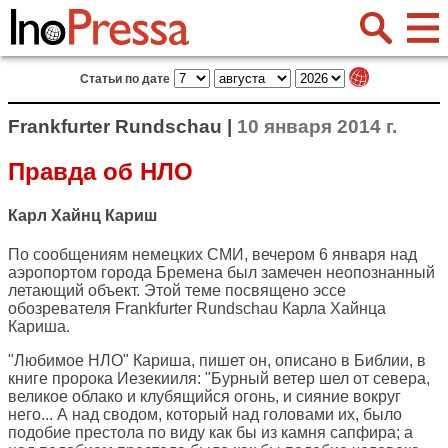
Статьи по дате
Frankfurter Rundschau |
10 января 2014 г.
Правда об НЛО
Карл Хайнц Кариш
По сообщениям немецких СМИ, вечером 6 января над
аэропортом города Бремена был замечен неопознанный
летающий объект. Этой теме посвящено эссе
обозревателя
Frankfurter Rundschau
Карла Хайнца
Кариша.
"Любимое НЛО" Кариша, пишет он, описано в Библии, в
книге пророка Иезекииля: "Бурный ветер шел от севера,
великое облако и клубящийся огонь, и сияние вокруг
него... А над сводом, который над головами их, было
подобие престола по виду как бы из камня сапфира; а