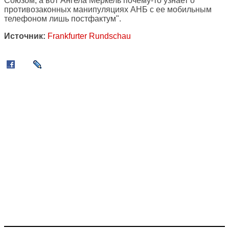
Союзом, а вот Ангела Меркель почему-то узнает о
противозаконных манипуляциях АНБ с ее мобильным
телефоном лишь постфактум".
Источник:
Frankfurter Rundschau