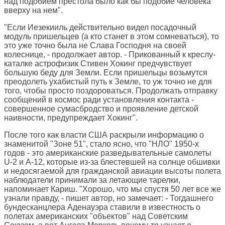
над подобием престола было как бы подобие человека
вверху на нем".
"Если Иезекииль действительно видел посадочный
модуль пришельцев (а кто станет в этом сомневаться), то
это уже точно была не Слава Господня на своей
колеснице, - продолжает автор. - Прикованный к креслу-
каталке астрофизик Стивен Хокинг предчувствует
большую беду для Земли. Если пришельцы возьмутся
преодолеть ухабистый путь к Земле, то уж точно не для
того, чтобы просто поздороваться. Продолжать отправку
сообщений в космос ради установления контакта -
совершенное сумасбродство и проявление детской
наивности, предупреждает Хокинг".
После того как власти США раскрыли информацию о
знаменитой "Зоне 51", стало ясно, что "НЛО" 1950-х
годов - это американские разведывательные самолеты
U-2 и A-12, которые из-за блестевшей на солнце обшивки
и недосягаемой для гражданской авиации высоты полета
наблюдатели принимали за летающие тарелки,
напоминает Кариш. "Хорошо, что мы спустя 50 лет все же
узнали правду, - пишет автор, но замечает: - Тогдашнего
бундесканцлера Аденауэра ставили в известность о
полетах американских "объектов" над Советским