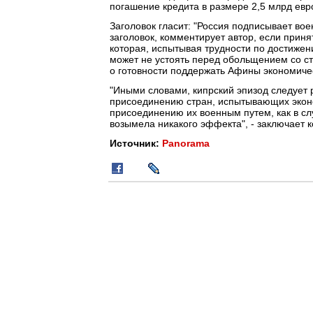
погашение кредита в размере 2,5 млрд евро
Заголовок гласит: "Россия подписывает во
заголовок, комментирует автор, если прин
которая, испытывая трудности по достижен
может не устоять перед обольщением со с
о готовности поддержать Афины экономиче
"Иными словами, кипрский эпизод следует р
присоединению стран, испытывающих эконом
присоединению их военным путем, как в слу
возымела никакого эффекта", - заключает 
Источник:
Panorama