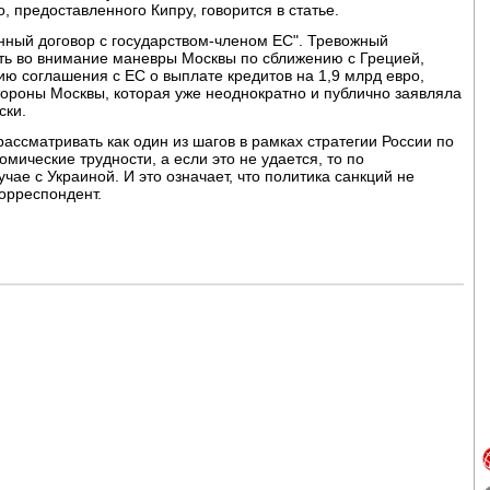
, предоставленного Кипру, говорится в статье.
енный договор с государством-членом ЕС". Тревожный
ять во внимание маневры Москвы по сближению с Грецией,
ию соглашения с ЕС о выплате кредитов на 1,9 млрд евро,
тороны Москвы, которая уже неоднократно и публично заявляла
ски.
ассматривать как один из шагов в рамках стратегии России по
ические трудности, а если это не удается, то по
чае с Украиной. И это означает, что политика санкций не
корреспондент.