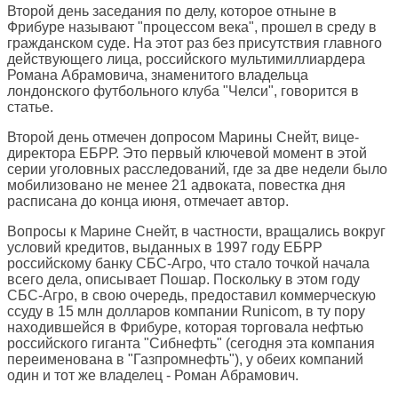
Второй день заседания по делу, которое отныне в
Фрибуре называют "процессом века", прошел в среду в
гражданском суде. На этот раз без присутствия главного
действующего лица, российского мультимиллиардера
Романа Абрамовича, знаменитого владельца
лондонского футбольного клуба "Челси", говорится в
статье.
Второй день отмечен допросом Марины Снейт, вице-
директора ЕБРР. Это первый ключевой момент в этой
серии уголовных расследований, где за две недели было
мобилизовано не менее 21 адвоката, повестка дня
расписана до конца июня, отмечает автор.
Вопросы к Марине Снейт, в частности, вращались вокруг
условий кредитов, выданных в 1997 году ЕБРР
российскому банку СБС-Агро, что стало точкой начала
всего дела, описывает Пошар. Поскольку в этом году
СБС-Агро, в свою очередь, предоставил коммерческую
ссуду в 15 млн долларов компании Runicom, в ту пору
находившейся в Фрибуре, которая торговала нефтью
российского гиганта "Сибнефть" (сегодня эта компания
переименована в "Газпромнефть"), у обеих компаний
один и тот же владелец - Роман Абрамович.