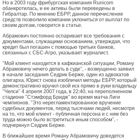
Но в 2003 году фрибургская компания Runicom
обанкротилась, и ее активы были переведены в
Гибралтар. По мнению ЕБРР, данное перечисление
средств позволило компании уклониться от выплат по
своим долгам, говорится в статье.
Абрамович постоянно оспаривает все требования с
документами, служащими основанием, утверждая, что
кредит был погашен с помощью третьих банков,
связанных с СБС-Агро, указывает журналист.
"Мой клиент находится в кафкианской ситуации, Роману
Абрамовичу нечего делать в суде", - возмущенно заявил
в начале заседания Седрик Берже, один из адвокатов
олигарха. Юрист снова изобличил методы ЕБРР, который
демонстративно вручил свой иск прямо в руки владельцу
"Челси" 4 апреля 2007 года, в 22:40, на переполненном
стадионе "Стэмфорд Бридж" во время матча Лиги
чемпионов. "Это нерегламентированное вручение
судебных документов, перед тысячами людей, несмотря
на то, что мой клиент - публичная персона и с ним без
труда можно было встретиться иным способом", -
подчеркнул Седрик Берже.
В ближайшее время Роману Абрамовичу доведется