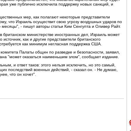
торая уже публично исключила поддержку новых санкций, и
ущественных мер, как полагают некоторые представители
ому, что Израиль осуществит свою угрозу воздушных ударов по
месяцы", - пишут авторы статьи Ким Сенгупта и Оливер Райт.
 в британском министерстве иностранных дел, Израиль может
о источник, как и другие представители британского
 потребуется как минимум негласная поддержка США.
комитета Палаты общин по разведке и безопасности, заявил,
ана "может оказаться наименьшим злом", сообщает издание.
ьным, и ответ таков: этого нельзя исключить, но это самый,
их последствий военных действий, - сказал он. - Не думаю,
нее, что он хочет".