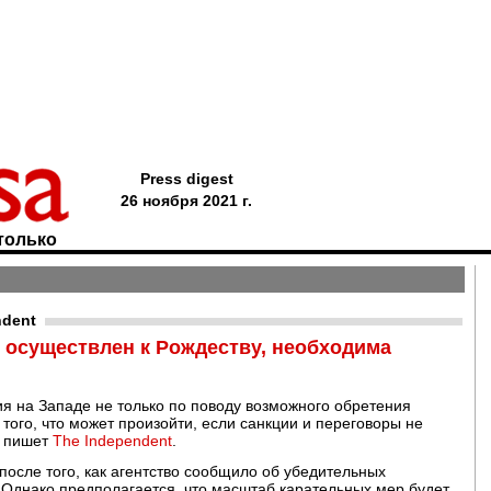
Press digest
26 ноября 2021 г.
только
ndent
 осуществлен к Рождеству, необходима
я на Западе не только по поводу возможного обретения
того, что может произойти, если санкции и переговоры не
, пишет
The Independent
.
осле того, как агентство сообщило об убедительных
 Однако предполагается, что масштаб карательных мер будет