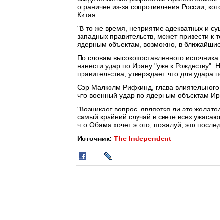
ограничен из-за сопротивления России, ко
Китая.
"В то же время, неприятие адекватных и с
западных правительств, может привести к т
ядерным объектам, возможно, в ближайшие 
По словам высокопоставленного источника
нанести удар по Ирану "уже к Рождеству". Н
правительства, утверждает, что для удара
Сэр Малколм Рифкинд, глава влиятельного 
что военный удар по ядерным объектам Ир
"Возникает вопрос, является ли это желател
самый крайний случай в свете всех ужасающ
что Обама хочет этого, пожалуй, это послед
Источник:
The Independent