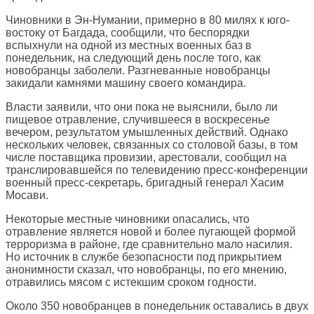
Чиновники в Эн-Нумании, примерно в 80 милях к юго-
востоку от Багдада, сообщили, что беспорядки
вспыхнули на одной из местных военных баз в
понедельник, на следующий день после того, как
новобранцы заболели. Разгневанные новобранцы
закидали камнями машину своего командира.
Власти заявили, что они пока не выяснили, было ли
пищевое отравление, случившееся в воскресенье
вечером, результатом умышленных действий. Однако
нескольких человек, связанных со столовой базы, в том
числе поставщика провизии, арестовали, сообщил на
транслировавшейся по телевидению пресс-конференции
военный пресс-секретарь, бригадный генерал Хасим
Мосави.
Некоторые местные чиновники опасались, что
отравление является новой и более пугающей формой
терроризма в районе, где сравнительно мало насилия.
Но источник в службе безопасности под прикрытием
анонимности сказал, что новобранцы, по его мнению,
отравились мясом с истекшим сроком годности.
Около 350 новобранцев в понедельник оставались в двух