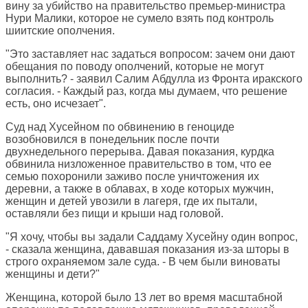
вину за убийство на правительство премьер-министра
Нури Малики, которое не сумело взять под контроль
шиитские ополчения.
"Это заставляет нас задаться вопросом: зачем они дают
обещания по поводу ополчений, которые не могут
выполнить? - заявил Салим Абдулла из Фронта иракского
согласия. - Каждый раз, когда мы думаем, что решение
есть, оно исчезает".
Суд над Хусейном по обвинению в геноциде
возобновился в понедельник после почти
двухнедельного перерыва. Давая показания, курдка
обвинила низложенное правительство в том, что ее
семью похоронили заживо после уничтожения их
деревни, а также в облавах, в ходе которых мужчин,
женщин и детей увозили в лагеря, где их пытали,
оставляли без пищи и крыши над головой.
"Я хочу, чтобы вы задали Саддаму Хусейну один вопрос,
- сказала женщина, дававшая показания из-за шторы в
строго охраняемом зале суда. - В чем были виноваты
женщины и дети?"
Женщина, которой было 13 лет во время масштабной