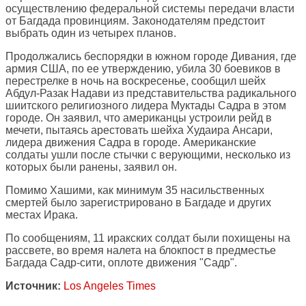
осуществлению федеральной системы передачи власти
от Багдада провинциям. Законодателям предстоит
выбрать один из четырех планов.
Продолжались беспорядки в южном городе Дивания, где
армия США, по ее утверждению, убила 30 боевиков в
перестрелке в ночь на воскресенье, сообщил шейх
Абдул-Разак Надави из представительства радикального
шиитского религиозного лидера Муктады Садра в этом
городе. Он заявил, что американцы устроили рейд в
мечети, пытаясь арестовать шейха Худаира Ансари,
лидера движения Садра в городе. Американские
солдаты ушли после стычки с верующими, несколько из
которых были ранены, заявил он.
Помимо Хашими, как минимум 35 насильственных
смертей было зарегистрировано в Багдаде и других
местах Ирака.
По сообщениям, 11 иракских солдат были похищены на
рассвете, во время налета на блокпост в предместье
Багдада Садр-сити, оплоте движения "Садр".
Источник:
Los Angeles Times