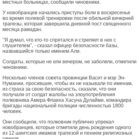
местных больницах, сообщили чиновники.
У новобранцев начались приступы боли в воскресенье
во время полевой тренировки после обильной вечерней
трапезы, которая завершила дневной пост священного
месяца рамадан.
"Я думал, что кто-то спрятался и стреляет в них с
глушителем", - сказал офицер безопасности базы,
назвавшийся только именем Али.
Солдаты, которые не ели вечером, не заболели, отметили
чиновники.
Несколько членов совета провинции Васит и мэр Эн-
Нумании, просившие, чтобы их не называли по именам,
из страха за свою безопасность, сказали, что они
получали от солдат жалобы на злоупотребления
полковника Амера Флаиха Хасуна Дулайми, командира
бригады национальной полиции численностью 1800
человек.
Они сообщили, что полковник публично упрекал
новобранцев, которые отметили день рождения одного
из 12 шиитских имамов трапезой и пением религиозных
гимнов.