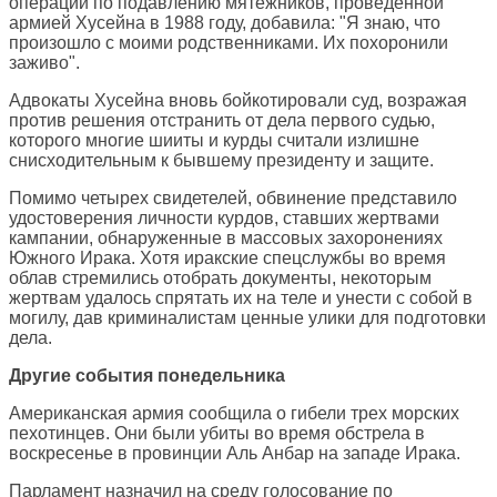
операции по подавлению мятежников, проведенной
армией Хусейна в 1988 году, добавила: "Я знаю, что
произошло с моими родственниками. Их похоронили
заживо".
Адвокаты Хусейна вновь бойкотировали суд, возражая
против решения отстранить от дела первого судью,
которого многие шииты и курды считали излишне
снисходительным к бывшему президенту и защите.
Помимо четырех свидетелей, обвинение представило
удостоверения личности курдов, ставших жертвами
кампании, обнаруженные в массовых захоронениях
Южного Ирака. Хотя иракские спецслужбы во время
облав стремились отобрать документы, некоторым
жертвам удалось спрятать их на теле и унести с собой в
могилу, дав криминалистам ценные улики для подготовки
дела.
Другие события понедельника
Американская армия сообщила о гибели трех морских
пехотинцев. Они были убиты во время обстрела в
воскресенье в провинции Аль Анбар на западе Ирака.
Парламент назначил на среду голосование по