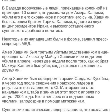
В Багдаде вооруженные люди, приехавшие колонной из
примерно 10 машин, штурмовали дом Амера Хашими,
убили его и его охранников и похитили его сына. Хашими
был старшим братом Тарика Хашими, одного из двух
вице-президентов Ирака и высокопоставленного
суннитского арабского политика.
Некоторые из нападавших были в форме, заявил пресс-
секретарь МВД.
Амер Хашими был третьим убитым родственником вице-
президента. Их сестру Майсун Хашими и ее водителя
убили в апреле, через две недели после того, как их брат
Махмуд Хашими был убит, когда катался на машине с
друзьями.
Амер Хашими был офицером в армии Саддама Хусейна,
а через год после свержения иракского лидера в
результате возглавляемого США вторжения стал
начальником штаба и занимал этот пост с апреля по
август 2004 года. Его и четырех его подчиненных
уволили, заподозрив в помощи мятежникам.
Суннитские политические лидеры заявили, что возлагают