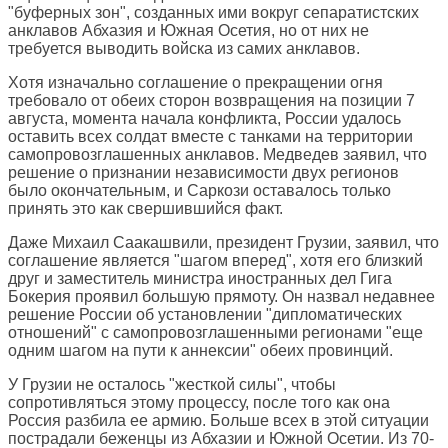
"буферных зон", созданных ими вокруг сепаратистских
анклавов Абхазия и Южная Осетия, но от них не
требуется выводить войска из самих анклавов.
Хотя изначально соглашение о прекращении огня
требовало от обеих сторон возвращения на позиции 7
августа, момента начала конфликта, России удалось
оставить всех солдат вместе с танками на территории
самопровозглашенных анклавов. Медведев заявил, что
решение о признании независимости двух регионов
было окончательным, и Саркози оставалось только
принять это как свершившийся факт.
Даже Михаил Саакашвили, президент Грузии, заявил, что
соглашение является "шагом вперед", хотя его близкий
друг и заместитель министра иностранных дел Гига
Бокерия проявил большую прямоту. Он назвал недавнее
решение России об установлении "дипломатических
отношений" с самопровозглашенными регионами "еще
одним шагом на пути к аннексии" обеих провинций.
У Грузии не осталось "жесткой силы", чтобы
сопротивляться этому процессу, после того как она
Россия разбила ее армию. Больше всех в этой ситуации
пострадали беженцы из Абхазии и Южной Осетии. Из 70-