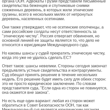
органа ООН. Адвокаты Грузии представили письменные
свидетельства беженцев и спутниковые снимки
сожженных деревень, в которых жили этнические
грузины, всего в нескольких милях от нетронутых
деревень, населенных осетинами.
Они также утверждают, что не осетинские ополченцы, а
сами российские солдаты несут ответственность за
"этническую чистку". Россия отвергает обвинения, но
основной линией ее защиты является то, что дело не
относится к юрисдикции Международного суда.
Но каковы шансы у судей прекратить этническую чистку,
когда это уже не удалось сделать ЕС?
Ответ таков: шансы невелики. Стороны сегодня закончат
предъявлять устные свидетельства и контраргументы.
Суд обещал принять решение в течение нескольких
недель. Его решение будет иметь силу для обеих сторон:
это не просто юридическое заключение. По словам
представителя суда, "Если одна из сторон не повинуется,
она окажется вне закона".
Но есть еще один вариант: любая из сторон может
обратиться в Совет Безопасности ООН, так как
Международный суд является юридическим органом