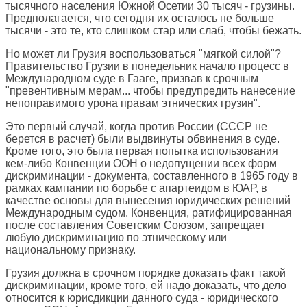
тысячного населения Южной Осетии 30 тысяч - грузины.
Предполагается, что сегодня их осталось не больше
тысячи - это те, кто слишком стар или слаб, чтобы бежать.
Но может ли Грузия воспользоваться "мягкой силой"?
Правительство Грузии в понедельник начало процесс в
Международном суде в Гааге, призвав к срочным
"превентивным мерам... чтобы предупредить нанесение
непоправимого урона правам этнических грузин".
Это первый случай, когда против России (СССР не
берется в расчет) были выдвинуты обвинения в суде.
Кроме того, это была первая попытка использования
кем-либо Конвенции ООН о недопущении всех форм
дискриминации - документа, составленного в 1965 году в
рамках кампании по борьбе с апартеидом в ЮАР, в
качестве основы для вынесения юридических решений
Международным судом. Конвенция, ратифицированная
после составления Советским Союзом, запрещает
любую дискриминацию по этническому или
национальному признаку.
Грузия должна в срочном порядке доказать факт такой
дискриминации, кроме того, ей надо доказать, что дело
относится к юрисдикции данного суда - юридического