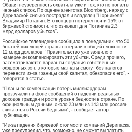
Общая неуверенность охватила уже и тех, кто не попал в
черный список. По оценке агентства Bloomberg, наряду с
Дерипаской сильно пострадал и владелец "Норникеля"
Владимир Потанин. Его концерн потерял почти 15% от
биржевой стоимости, что означает для Потанина 2,3
млрд долларов убытков".
Российское телевидение сообщило в понедельник, что 50
богатейших людей страны потеряли в общей сложности
12 млрд долларов. "Правительство уже заявило о
намерении компенсировать эти убытки. Среди прочего,
рассматриваются варианты создания собственных
офшорных зон, в которые магнаты смогут без налогов
перевести из-за границы свой капитал, обезопасив его", -
говорится в статье.
"Планы по компенсации потерь миллиардерам
прозвучали на фоне сообщений о падении реальных
доходов граждан и росте уровня бедности в стране. По
официальным данным, около 23 млн из 143 млн россиян
считаются в России бедными", - сообщает автор
публикации.
"Из-за падения биржевой стоимости компаний Дерипаска
уже предупредил, что, возможно, не сможет выплатить