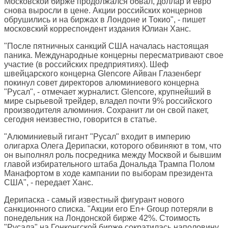
Московской бирже продолжался обвал, доллар и евро
снова выросли в цене. Акции российских концернов
обрушились и на биржах в Лондоне и Токио", - пишет
московский корреспондент издания Юлиан Ханс.
"После пятничных санкций США началась настоящая
паника. Международные концерны пересматривают свое
участие (в российских предприятиях). Шеф
швейцарского концерна Glencore Айван Глазенберг
покинул совет директоров алюминиевого концерна
"Русал", - отмечает журналист. Glencore, крупнейший в
мире сырьевой трейдер, владел почти 9% российского
производителя алюминия. Сохранит ли он свой пакет,
сегодня неизвестно, говорится в статье.
"Алюминиевый гигант "Русал" входит в империю
олигарха Олега Дерипаски, которого обвиняют в том, что
он выполнял роль посредника между Москвой и бывшим
главой избирательного штаба Дональда Трампа Полом
Манафортом в ходе кампании по выборам президента
США", - передает Ханс.
Дерипаска - самый известный фигурант нового
санкционного списка. "Акции его En+ Group потеряли в
понедельник на Лондонской бирже 42%. Стоимость
"Русала" на Гонконгской бирже сократилась наполовину.