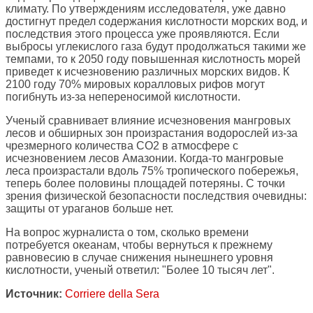
климату. По утверждениям исследователя, уже давно
достигнут предел содержания кислотности морских вод, и
последствия этого процесса уже проявляются. Если
выбросы углекислого газа будут продолжаться такими же
темпами, то к 2050 году повышенная кислотность морей
приведет к исчезновению различных морских видов. К
2100 году 70% мировых коралловых рифов могут
погибнуть из-за непереносимой кислотности.
Ученый сравнивает влияние исчезновения мангровых
лесов и обширных зон произрастания водорослей из-за
чрезмерного количества СО2 в атмосфере с
исчезновением лесов Амазонии. Когда-то мангровые
леса произрастали вдоль 75% тропического побережья,
теперь более половины площадей потеряны. С точки
зрения физической безопасности последствия очевидны:
защиты от ураганов больше нет.
На вопрос журналиста о том, сколько времени
потребуется океанам, чтобы вернуться к прежнему
равновесию в случае снижения нынешнего уровня
кислотности, ученый ответил: "Более 10 тысяч лет".
Источник:
Corriere della Sera