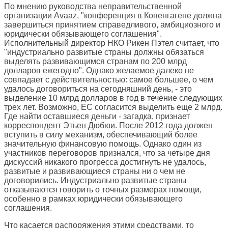
По мнению руководства неправительственной
организации Avaaz, "конференция в Копенгагене должна
завершиться принятием справедливого, амбициозного и
юридически обязывающего соглашения".
Исполнительный директор НКО Рикен Пэтел считает, что
"индустриально развитые страны должны обязаться
выделять развивающимся странам по 200 млрд
долларов ежегодно". Однако желаемое далеко не
совпадает с действительностью: самое большее, о чем
удалось договориться на сегодняшний день, - это
выделение 10 млрд долларов в год в течение следующих
трех лет. Возможно, ЕС согласится выделить еще 2 млрд.
Где найти оставшиеся деньги - загадка, признает
корреспондент Этьен Дюбюи. После 2012 года должен
вступить в силу механизм, обеспечивающий более
значительную финансовую помощь. Однако один из
участников переговоров признался, что за четыре дня
дискуссий никакого прогресса достигнуть не удалось,
развитые и развивающиеся страны ни о чем не
договорились. Индустриально развитые страны
отказываются говорить о точных размерах помощи,
особенно в рамках юридически обязывающего
соглашения.
Что касается распоряжения этими средствами, то