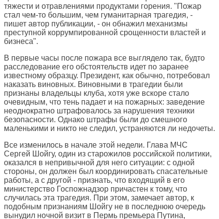
тяжести и отравлениями продуктами горения. "Пожар
стал чем-то большим, чем гуманитарная трагедия, -
пишет автор публикации, - он обнажил механизмы
преступной коррумпированной срощенности властей и
бизнеса".
В первые часы после пожара все выглядело так, будто
расследование его обстоятельств идет по заранее
известному образцу. Президент, как обычно, потребовал
наказать виновных. Виновными в трагедии были
признаны владельцы клуба, хотя уже вскоре стало
очевидным, что тень падает и на пожарных: заведение
неоднократно штрафовалось за нарушения техники
безопасности. Однако штрафы были до смешного
маленькими и никто не следил, устраняются ли недочеты.
Все изменилось в начале этой недели. Глава МЧС
Сергей Шойгу, один из старожилов российской политики,
оказался в непривычной для него ситуации: с одной
стороны, он должен был координировать спасательные
работы, а с другой - признать, что входящий в его
министерство Госпожнадзор причастен к тому, что
случилась эта трагедия. При этом, замечает автор, к
подобным признаниям Шойгу не в последнюю очередь
вынудил ночной визит в Пермь премьера Путина,