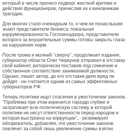
который в числе прочего подверг жесткой критике и
действия функционеров, причислив их к виновникам
трагедии.
Для многих стало очевидным то, о чем не понаслышке
знают представители бизнеса: повальная
коррумпированность Госпожнадзора, представители
которого за внушительные суммы готовы закрыть глаза
на нарушение норм.
После грома и молний "сверху", продолжает издание,
губернатор области Олег Чиркунов отправил в отставку
свой кабинет, риторически поставив под сомнение и
собственное соответствие занимаемой должности.
Однако, пишет автор, до его отставки дело вряд ли
дойдет - он считается одним из самых эффективных
губернаторов РФ.
Теперь политики ищут спасения в ужесточении законов.
"Проблема при этом коренится гораздо глубже и
затрагивает всю политическую систему, в которой
политики не несут ответственности перед народом и
которая выстроена на коррупции", - резюмирует
обозреватель, добавляя, что ужесточение законов
повлечет за собой лишь увеличение суммы взятки.