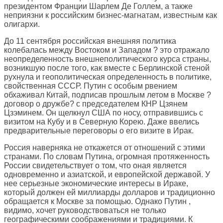
президентом Франции Шарлем Де Голлем, а также
неприязни к российским бизнес-магнатам, известным как
олигархи.
До 11 сентября российская внешняя политика
колебалась между Востоком и Западом ? это отражало
неопределенность внешнеполитического курса страны,
возникшую после того, как вместе с Берлинской стеной
рухнула и геополитическая определенность в политике,
свойственная СССР. Путин с особым рвением
обхаживал Китай, подписав прошлым летом в Москве ?
договор о дружбе? с председателем КНР Цзянем
Цзэминем. Он щелкнул США по носу, отправившись с
визитом на Кубу и в Северную Корею. Даже ввелись
предварительные переговоры о его визите в Ирак.
Россия наверняка не откажется от отношений с этими
странами. По словам Путина, огромная протяженность
России свидетельствует о том, что оная является
одновременно и азиатской, и европейской державой. У
нее серьезные экономические интересы в Ираке,
который должен ей миллиарды долларов и традиционно
обращается к Москве за помощью. Однако Путин ,
видимо, хочет руководствоваться не только
географическими соображениями и традициями. К