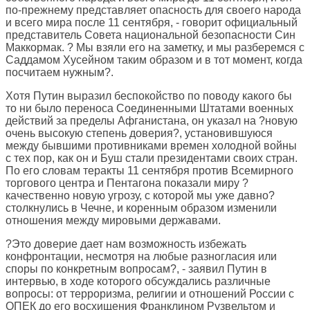
по-прежнему представляет опасность для своего народа
и всего мира после 11 сентября, - говорит официальный
представитель Совета национальной безопасности Син
Маккормак. ? Мы взяли его на заметку, и мы разберемся с
Саддамом Хусейном таким образом и в тот момент, когда
посчитаем нужным?.
Хотя Путин выразил беспокойство по поводу какого бы
то ни было переноса Соединенными Штатами военных
действий за пределы Афганистана, он указал на ?новую
очень высокую степень доверия?, установившуюся
между бывшими противниками времен холодной войны
с тех пор, как он и Буш стали президентами своих стран.
По его словам теракты 11 сентября против Всемирного
торгового центра и Пентагона показали миру ?
качественно новую угрозу, с которой мы уже давно?
столкнулись в Чечне, и коренным образом изменили
отношения между мировыми державами.
?Это доверие дает нам возможность избежать
конфронтации, несмотря на любые разногласия или
споры по конкретным вопросам?, - заявил Путин в
интервью, в ходе которого обсуждались различные
вопросы: от терроризма, религии и отношений России с
ОПЕК до его восхищения Франклином Рузвельтом и