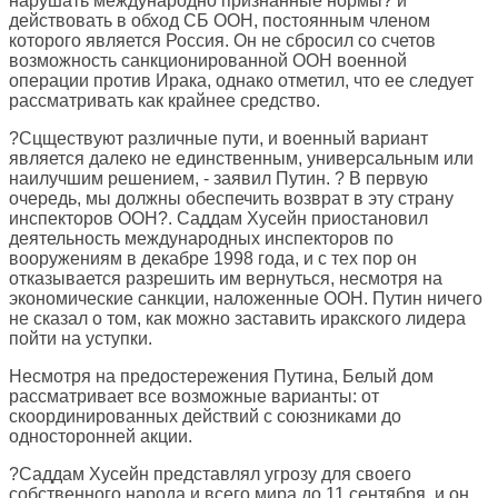
нарушать международно признанные нормы? и
действовать в обход СБ ООН, постоянным членом
которого является Россия. Он не сбросил со счетов
возможность санкционированной ООН военной
операции против Ирака, однако отметил, что ее следует
рассматривать как крайнее средство.
?Сцществуют различные пути, и военный вариант
является далеко не единственным, универсальным или
наилучшим решением, - заявил Путин. ? В первую
очередь, мы должны обеспечить возврат в эту страну
инспекторов ООН?. Саддам Хусейн приостановил
деятельность международных инспекторов по
вооружениям в декабре 1998 года, и с тех пор он
отказывается разрешить им вернуться, несмотря на
экономические санкции, наложенные ООН. Путин ничего
не сказал о том, как можно заставить иракского лидера
пойти на уступки.
Несмотря на предостережения Путина, Белый дом
рассматривает все возможные варианты: от
скоординированных действий с союзниками до
односторонней акции.
?Саддам Хусейн представлял угрозу для своего
собственного народа и всего мира до 11 сентября, и он