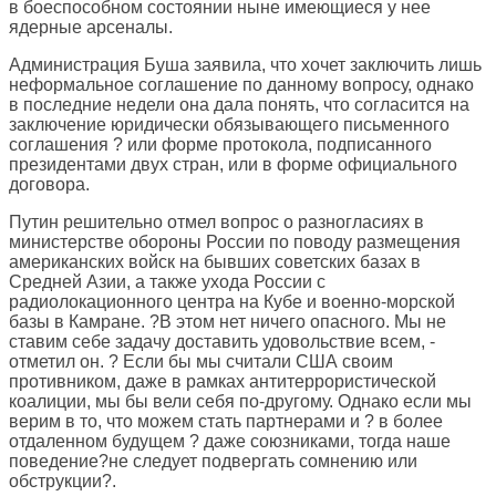
в боеспособном состоянии ныне имеющиеся у нее
ядерные арсеналы.
Администрация Буша заявила, что хочет заключить лишь
неформальное соглашение по данному вопросу, однако
в последние недели она дала понять, что согласится на
заключение юридически обязывающего письменного
соглашения ? или форме протокола, подписанного
президентами двух стран, или в форме официального
договора.
Путин решительно отмел вопрос о разногласиях в
министерстве обороны России по поводу размещения
американских войск на бывших советских базах в
Средней Азии, а также ухода России с
радиолокационного центра на Кубе и военно-морской
базы в Камране. ?В этом нет ничего опасного. Мы не
ставим себе задачу доставить удовольствие всем, -
отметил он. ? Если бы мы считали США своим
противником, даже в рамках антитеррористической
коалиции, мы бы вели себя по-другому. Однако если мы
верим в то, что можем стать партнерами и ? в более
отдаленном будущем ? даже союзниками, тогда наше
поведение?не следует подвергать сомнению или
обструкции?.