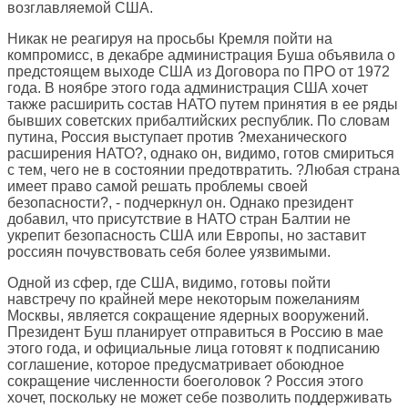
возглавляемой США.
Никак не реагируя на просьбы Кремля пойти на
компромисс, в декабре администрация Буша объявила о
предстоящем выходе США из Договора по ПРО от 1972
года. В ноябре этого года администрация США хочет
также расширить состав НАТО путем принятия в ее ряды
бывших советских прибалтийских республик. По словам
путина, Россия выступает против ?механического
расширения НАТО?, однако он, видимо, готов смириться
с тем, чего не в состоянии предотвратить. ?Любая страна
имеет право самой решать проблемы своей
безопасности?, - подчеркнул он. Однако президент
добавил, что присутствие в НАТО стран Балтии не
укрепит безопасность США или Европы, но заставит
россиян почувствовать себя более уязвимыми.
Одной из сфер, где США, видимо, готовы пойти
навстречу по крайней мере некоторым пожеланиям
Москвы, является сокращение ядерных вооружений.
Президент Буш планирует отправиться в Россию в мае
этого года, и официальные лица готовят к подписанию
соглашение, которое предусматривает обоюдное
сокращение численности боеголовок ? Россия этого
хочет, поскольку не может себе позволить поддерживать