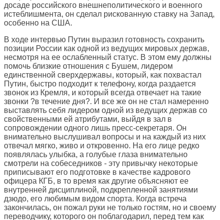
досаде российского внешнеполитического и военного
истеблишмента, он сделал рискованную ставку на Запад,
особенно на США.
В ходе интервью Путин выразил готовность сохранить
позиции России как одной из ведущих мировых держав,
несмотря на ее ослабленный статус. В этом ему должны
помочь близкие отношения с Бушем, лидером
единственной сверхдержавы, который, как похвастал
Путин, быстро подходит к телефону, когда раздается
звонок из Кремля, и который всегда отвечает на такие
звонки ?в течение дня?. И все же он не стал намеренно
выставлять себя лидером одной из ведущих держав со
свойственными ей атрибутами, выйдя в зал в
сопровождении одного лишь пресс-секретаря. Он
внимательно выслушивал вопросы и на каждый из них
отвечал мягко, живо и откровенно. На его лице редко
появлялась улыбка, а голубые глаза внимательно
смотрели на собеседников - эту привычку некоторые
приписывают его подготовке в качестве кадрового
офицера КГБ, в то время как другие объясняют ее
внутренней дисциплиной, подкрепленной занятиями
дзюдо, его любимым видом спорта. Когда встреча
закончилась, он пожал руки не только гостям, но и своему
переводчику, которого он поблагодарил, перед тем как