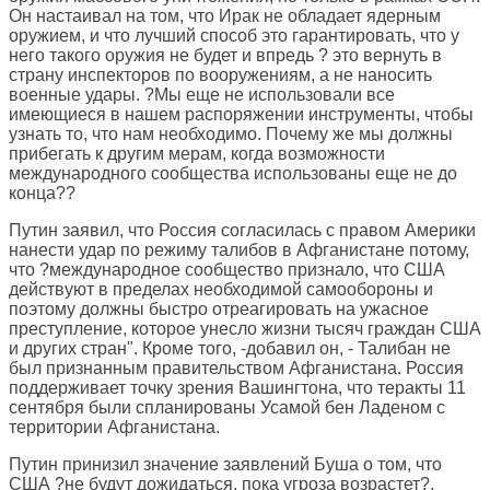
Он настаивал на том, что Ирак не обладает ядерным
оружием, и что лучший способ это гарантировать, что у
него такого оружия не будет и впредь ? это вернуть в
страну инспекторов по вооружениям, а не наносить
военные удары. ?Мы еще не использовали все
имеющиеся в нашем распоряжении инструменты, чтобы
узнать то, что нам необходимо. Почему же мы должны
прибегать к другим мерам, когда возможности
международного сообщества использованы еще не до
конца??
Путин заявил, что Россия согласилась с правом Америки
нанести удар по режиму талибов в Афганистане потому,
что ?международное сообщество признало, что США
действуют в пределах необходимой самообороны и
поэтому должны быстро отреагировать на ужасное
преступление, которое унесло жизни тысяч граждан США
и других стран". Кроме того, -добавил он, - Талибан не
был признанным правительством Афганистана. Россия
поддерживает точку зрения Вашингтона, что теракты 11
сентября были спланированы Усамой бен Ладеном с
территории Афганистана.
Путин принизил значение заявлений Буша о том, что
США ?не будут дожидаться, пока угроза возрастет?,