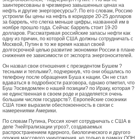
заинтересованы в чрезмерно завышенных ценах на
нефть и другие энергоресурсы?. По его словам, Россию
устроили бы цены на нефть в коридоре 20-25 долларов
за баррель, что слегка меньше цифры, названной им в
ноябре прошло года. Сейчас баррель стоит 19-20
долларов. Рассматривая российские запасы нефти как
одну из причин, по которой США должны сотрудничать с
Москвой, Путин в то же время назвал своей
долгосрочной целью развитие экономики России в плане
снижения ее зависимости от экспорта энергоносителей.
Он назвал свои отношения с президентом Бушем ?
тесными и теплыми?, подчеркнув, что они общались по
телефону после обращения Буша к нации. Он не стал
вдаваться в подробности разговора, однако отметил, что
Буш ?осведомлен о нашей позиции? по Ираку, которая ?
не единственная в своем роде и разделяется очень
большим числом государств?. Европейские союзники
США тоже выразили обеспокоенность в связи с
намерениями Америки.
По словам Путина, Россия хочет сотрудничать с США в
деле ?нейтрализации угроз?, создаваемых
распространением ядерного, биологического и другого
оружия массового уничтожения, но только в рамках ООН.