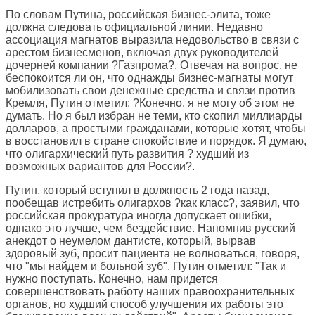
По словам Путина, российская бизнес-элита, тоже
должна следовать официальной линии. Недавно
ассоциация магнатов выразила недовольство в связи с
арестом бизнесменов, включая двух руководителей
дочерней компании ?Газпрома?. Отвечая на вопрос, не
беспокоится ли он, что однажды бизнес-магнаты могут
мобилизовать свои денежные средства и связи против
Кремля, Путин отметил: ?Конечно, я не могу об этом не
думать. Но я был избран не теми, кто скопил миллиарды
долларов, а простыми гражданами, которые хотят, чтобы
в восстановил в стране спокойствие и порядок. Я думаю,
что олигархический путь развития ? худший из
возможных вариантов для России?.
Путин, который вступил в должность 2 года назад,
пообещав истребить олигархов ?как класс?, заявил, что
российская прокуратура иногда допускает ошибки,
однако это лучше, чем бездействие. Напомнив русский
анекдот о неумелом дантисте, который, вырвав
здоровый зуб, просит пациента не волноваться, говоря,
что "мы найдем и больной зуб", Путин отметил: "Так и
нужно поступать. Конечно, нам придется
совершенствовать работу наших правоохранительных
органов, но худший способ улучшения их работы это