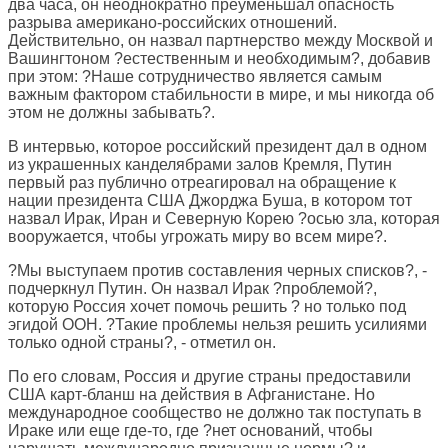
два часа, он неоднократно преуменьшал опасность
разрыва американо-российских отношений.
Действительно, он назвал партнерство между Москвой и
Вашингтоном ?естественным и необходимым?, добавив
при этом: ?Наше сотрудничество является самым
важным фактором стабильности в мире, и мы никогда об
этом не должны забывать?.
В интервью, которое российский президент дал в одном
из украшенных канделябрами залов Кремля, Путин
первый раз публично отреагировал на обращение к
нации президента США Джорджа Буша, в котором тот
назвал Ирак, Иран и Северную Корею ?осью зла, которая
вооружается, чтобы угрожать миру во всем мире?.
?Мы выступаем против составления черных списков?, -
подчеркнул Путин. Он назвал Ирак ?проблемой?,
которую Россия хочет помочь решить ? но только под
эгидой ООН. ?Такие проблемы нельзя решить усилиями
только одной страны?, - отметил он.
По его словам, Россия и другие страны предоставили
США карт-бланш на действия в Афганистане. Но
международное сообщество не должно так поступать в
Ираке или еще где-то, где ?нет оснований, чтобы