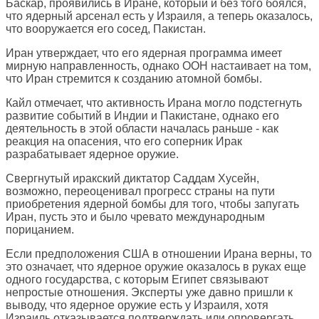
Баскар, проявились в Иране, который и без того боялся,
что ядерный арсенал есть у Израиля, а теперь оказалось,
что вооружается его сосед, Пакистан.
Иран утверждает, что его ядерная программа имеет
мирную направленность, однако ООН настаивает на том,
что Иран стремится к созданию атомной бомбы.
Кайл отмечает, что активность Ирана могло подстегнуть
развитие событий в Индии и Пакистане, однако его
деятельность в этой области началась раньше - как
реакция на опасения, что его соперник Ирак
разрабатывает ядерное оружие.
Свергнутый иракский диктатор Саддам Хусейн,
возможно, переоценивал прогресс страны на пути
приобретения ядерной бомбы для того, чтобы запугать
Иран, пусть это и было чревато международным
порицанием.
Если предположения США в отношении Ирана верны, то
это означает, что ядерное оружие оказалось в руках еще
одного государства, с которым Египет связывают
непростые отношения. Эксперты уже давно пришли к
выводу, что ядерное оружие есть у Израиля, хотя
Израиль отказывается подтверждать или опровергать