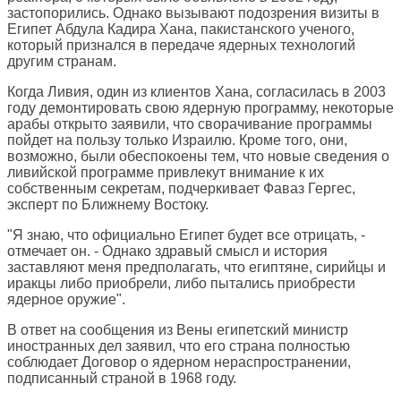
застопорились. Однако вызывают подозрения визиты в
Египет Абдула Кадира Хана, пакистанского ученого,
который признался в передаче ядерных технологий
другим странам.
Когда Ливия, один из клиентов Хана, согласилась в 2003
году демонтировать свою ядерную программу, некоторые
арабы открыто заявили, что сворачивание программы
пойдет на пользу только Израилю. Кроме того, они,
возможно, были обеспокоены тем, что новые сведения о
ливийской программе привлекут внимание к их
собственным секретам, подчеркивает Фаваз Гергес,
эксперт по Ближнему Востоку.
"Я знаю, что официально Египет будет все отрицать, -
отмечает он. - Однако здравый смысл и история
заставляют меня предполагать, что египтяне, сирийцы и
иракцы либо приобрели, либо пытались приобрести
ядерное оружие".
В ответ на сообщения из Вены египетский министр
иностранных дел заявил, что его страна полностью
соблюдает Договор о ядерном нераспространении,
подписанный страной в 1968 году.