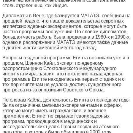
также геополитические опасения или события в местах
столь отдаленных, как Индия.
Дипломаты в Вене, где базируется МАГАТЭ, сообщили на
прошлой неделе, что нашли доказательства секретных
египетских ядерных экспериментов, которые могут быть
частью программы вооружения. По словам дипломатов,
большая часть работы была проделана в 1980-х и 1990-х,
однако в распоряжении МАГАТЭ имеются также данные
о деятельности, имевшей место год назад.
Вопросы о ядерной программе Египта возникали уже и в
прошлом. Шэннон Кайл, эксперт по ядерному
распространению Стокгольмского международного
института мира, заявил, что поколение назад ядерная
программа в Египте находилась на первых стадиях и с
тех пор египтянам не удалось достичь существенного
прогресса из-за оппозиции Советского Союза.
По словам Кайла, деятельность Египта в последние годы
была ограничена мелкими экспериментами в сферах,
которые могут иметь и гражданское, и военное
применение. Египет не скрывает своих ядерных
программ, проводящихся в медицинских и
исследовательских целях. Планы создания атомного
реактора, о которых было объявлено в 2002 году,