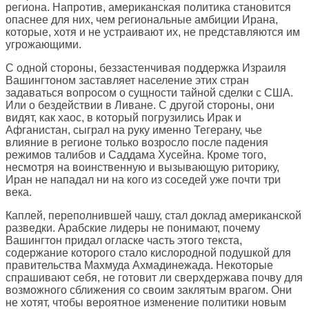
региона. Напротив, американская политика становится
опаснее для них, чем региональные амбиции Ирана,
которые, хотя и не устраивают их, не представляются им
угрожающими.
С одной стороны, беззастенчивая поддержка Израиля
Вашингтоном заставляет население этих стран
задаваться вопросом о сущности тайной сделки с США.
Или о бездействии в Ливане. С другой стороны, они
видят, как хаос, в который погрузились Ирак и
Афганистан, сыграл на руку именно Тегерану, чье
влияние в регионе только возросло после падения
режимов талибов и Саддама Хусейна. Кроме того,
несмотря на воинственную и вызывающую риторику,
Иран не нападал ни на кого из соседей уже почти три
века.
Каплей, переполнившей чашу, стал доклад американской
разведки. Арабские лидеры не понимают, почему
Вашингтон придал огласке часть этого текста,
содержание которого стало кислородной подушкой для
правительства Махмуда Ахмадинежада. Некоторые
спрашивают себя, не готовит ли сверхдержава почву для
возможного сближения со своим заклятым врагом. Они
не хотят, чтобы вероятное изменение политики новым