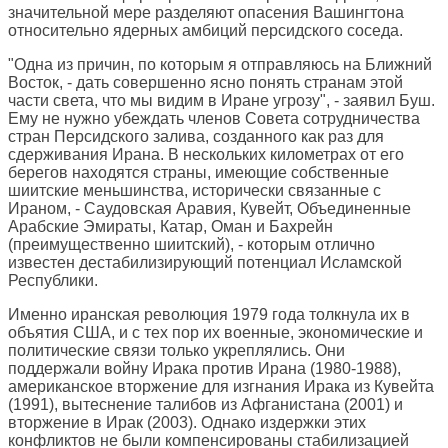
значительной мере разделяют опасения Вашингтона
относительно ядерных амбиций персидского соседа.
"Одна из причин, по которым я отправляюсь на Ближний
Восток, - дать совершенно ясно понять странам этой
части света, что мы видим в Иране угрозу", - заявил Буш.
Ему не нужно убеждать членов Совета сотрудничества
стран Персидского залива, созданного как раз для
сдерживания Ирана. В нескольких километрах от его
берегов находятся страны, имеющие собственные
шиитские меньшинства, исторически связанные с
Ираном, - Саудовская Аравия, Кувейт, Объединенные
Арабские Эмираты, Катар, Оман и Бахрейн
(преимущественно шиитский), - которым отлично
известен дестабилизирующий потенциал Исламской
Республики.
Именно иранская революция 1979 года толкнула их в
объятия США, и с тех пор их военные, экономические и
политические связи только укреплялись. Они
поддержали войну Ирака против Ирана (1980-1988),
американское вторжение для изгнания Ирака из Кувейта
(1991), вытеснение талибов из Афганистана (2001) и
вторжение в Ирак (2003). Однако издержки этих
конфликтов не были компенсированы стабилизацией