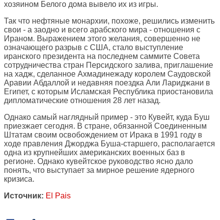
хозяином Белого дома вывело их из игры.
Так что нефтяные монархии, похоже, решились изменить
свои - а заодно и всего арабского мира - отношения с
Ираном. Выражением этого желания, совершенно не
означающего разрыв с США, стало выступление
иранского президента на последнем саммите Совета
сотрудничества стран Персидского залива, приглашение
на хадж, сделанное Ахмадинежаду королем Саудовской
Аравии Абдаллой и недавняя поездка Али Лариджани в
Египет, с которым Исламская Республика приостановила
дипломатические отношения 28 лет назад.
Однако самый наглядный пример - это Кувейт, куда Буш
приезжает сегодня. В стране, обязанной Соединенным
Штатам своим освобождением от Ирака в 1991 году в
ходе правления Джорджа Буша-старшего, располагается
одна из крупнейших американских военных баз в
регионе. Однако кувейтское руководство ясно дало
понять, что выступает за мирное решение ядерного
кризиса.
Источник:
El Pais