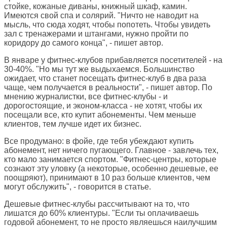
стойке, кожаные диваны, книжный шкаф, камин.
Имеются свой спа и солярий. "Ничто не наводит на
мысль, что сюда ходят, чтобы попотеть. Чтобы увидеть
зал с тренажерами и штангами, нужно пройти по
коридору до самого конца", - пишет автор.
В январе у фитнес-клубов прибавляется посетителей - на
30-40%. "Но мы тут же выдыхаемся. Большинство
ожидает, что станет посещать фитнес-клуб в два раза
чаще, чем получается в реальности", - пишет автор. По
мнению журналистки, все фитнес-клубы - и
дорогостоящие, и эконом-класса - не хотят, чтобы их
посещали все, кто купит абонементы. Чем меньше
клиентов, тем лучше идет их бизнес.
Все продумано: в фойе, где тебя убеждают купить
абонемент, нет ничего пугающего. Главное - завлечь тех,
кто мало занимается спортом. "Фитнес-центры, которые
сознают эту уловку (а некоторые, особенно дешевые, ее
поощряют), принимают в 10 раз больше клиентов, чем
могут обслужить", - говорится в статье.
Дешевые фитнес-клубы рассчитывают на то, что
лишатся до 60% клиентуры. "Если ты оплачиваешь
годовой абонемент, то не просто являешься наилучшим