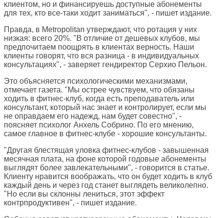
клиентом, но и финансируешь доступные абонементы
для тех, кто все-таки ходит заниматься", - пишет издание.
Правда, в Metropolitan утверждают, что ротация у них
низкая: всего 20%. "В отличие от дешевых клубов, мы
предпочитаем поощрять в клиентах верность. Наши
клиенты говорят, что вся разница - в индивидуальных
консультациях", - заверяет гендиректор Серхио Пельон.
Это объясняется психологическими механизмами,
отмечает газета. "Мы острее чувствуем, что обязаны
ходить в фитнес-клуб, когда есть преподаватель или
консультант, который нас знает и контролирует, если мы
не оправдаем его надежд, нам будет совестно", -
поясняет психолог Анхель Собрино. По его мнению,
самое главное в фитнес-клубе - хорошие консультанты.
"Другая блестящая уловка фитнес-клубов - завышенная
месячная плата, на фоне которой годовые абонементы
выглядят более завлекательными", - говорится в статье.
Клиенту нравится воображать, что он будет ходить в клуб
каждый день и через год станет выглядеть великолепно.
"Но если вы склонны лениться, этот эффект
контрпродуктивен", - пишет издание.