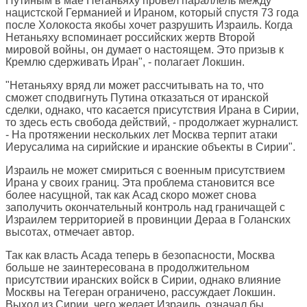
Путиным в мае Нетаньяху провел параллель между
нацистской Германией и Ираном, который спустя 73 года
после Холокоста якобы хочет разрушить Израиль. Когда
Нетаньяху вспоминает российских жертв Второй
мировой войны, он думает о настоящем. Это призыв к
Кремлю сдерживать Иран", - полагает Локшин.
"Нетаньяху вряд ли может рассчитывать на то, что
сможет сподвигнуть Путина отказаться от иранской
сделки, однако, что касается присутствия Ирана в Сирии,
то здесь есть свобода действий, - продолжает журналист.
- На протяжении нескольких лет Москва терпит атаки
Иерусалима на сирийские и иранские объекты в Сирии".
Израиль не может смириться с военным присутствием
Ирана у своих границ. Эта проблема становится все
более насущной, так как Асад скоро может снова
заполучить окончательный контроль над граничащей с
Израилем территорией в провинции Дераа в Голанских
высотах, отмечает автор.
Так как власть Асада теперь в безопасности, Москва
больше не заинтересована в продолжительном
присутствии иранских войск в Сирии, однако влияние
Москвы на Тегеран ограничено, рассуждает Локшин.
Выход из Сирии, чего желает Израиль, означал бы