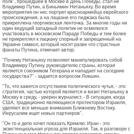
полк", прошедшей в Москве в День Победы, стал не
Владимир Путин, а Биньямин Нетаньяху. Во время
мероприятия он нес портрет красноармейца еврейского
происхождения, а на лацкане его пиджака была
прикреплена георгиевская ленточка. За многие годы ни
один ведущий западный политик не осмелился
участвовать в московском Параде Победы и тем более
не прикреплял к лацкану спорный и запрещенный на
Украине символ, который носят разве что страстные
фанаты Путина, отмечает автор.
"Почему Нетаньяху позволяет манипулировать собой
Владимиру Путину, руководителю страны, которая
является союзником Тегерана и нападает на соседние
государства?" - задается вопросом Локшин.
"То, что кажется отсутствием политического чутья, - это
стратегия, частью которой является и визит Нетаньяху в
Москву в среду, - уверен журналист. - В ситуации, когда
США, традиционно являющиеся протектором Израиля,
уделяют все меньше внимания Ближнему Востоку,
Иерусалим ищет новых партнеров".
"Он то и дело хочет показать Кремлю: Иран - это
экзистенциальная угроза для Израиля. Так, в разговоре с