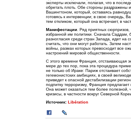
эксперты исключали, полагая, что в после
обретать плоть. Обе стороны раздражены и
Вашингтоном, который, оставаясь равноду
готовясь к интервенции; в свою очередь, 
тем откликом, который она встречает, в час
Манифестации
. Ряд приятных сюрпризов,
избранной им политики. Сначала Саддам, б
разногласия среди стран Запада, идет на с
считать, что они могут работать. Затем н
войны, размах которых превосходит все о
настроений мировой общественности.
С этого времени Франция, отстаивающая э
мере до тех пор, пока эта процедура приме
не только об Ираке: Париж отстаивает со
гегемонистских амбициях, в своей великоде
приведет к опасной дестабилизации регион
подпитку терроризму, Франция предлагает 
Она может оказаться тем более полезной, 
кризисы, в частности вокруг Северной Коре
Источник:
Libération