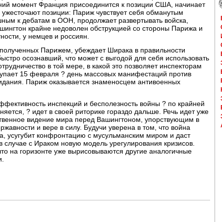
дний момент Франция присоединится к позиции США, начинает
 ужесточают позиции: Париж чувствует себя обманутым
шным к дебатам в ООН, продолжает развертывать войска,
Вашингтон крайне недоволен обструкцией со стороны Парижа и
тности, у немцев и россиян.
 полученных Парижем, убеждает Ширака в правильности
ыстро осознавший, что может с выгодой для себя использовать
отрудничество в той мере, в какой это позволяет инспекторам
аступает 15 февраля ? день массовых манифестаций против
жидания. Париж оказывается знаменосцем антивоенных
ффективность инспекций и бесполезность войны ? по крайней
няется, ? идет в своей риторике гораздо дальше. Речь идет уже
бственное видение мира перед Вашингтоном, упорствующим в
ржавности и вере в силу. Будучи уверена в том, что война
а, усугубит конфронтацию с мусульманским миром и даст
в случае с Ираком новую модель урегулирования кризисов.
что на горизонте уже вырисовываются другие аналогичные
и.