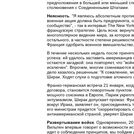
предположения в большей или меньшей сте
столкновения с Соединенными Штатами.
Неясность
. "Я являюсь абсолютным проти
военная акция должна быть предпринята, о
сообщество", - так в интервью The New Yo
французскую стратегию. Цель ясна: верну
многополярное видение мира, за которое в
остального, в частности степени решимости
Франция одобрить военное вмешательство, 
В течение нескольких недель после приня
успеха: ей удалось заставить американцев
остаются загадкой: она повторяет, что "вой
исключен". Впрочем, многие сомневаются 
дело казалось решенным: "К сожалению, мо
Ширак. Ходят слухи о подготовке атомного 
Франко-германская встреча 21 января, ког
договора, становится поворотным пунктом.
мощного союзника в Европе, Париж укрепл
энтузиазмом, Ширак допускает промах: Фр
вокруг Ирака, заявляет он, присоединяясь
его министрам придется "скорректировать 
антиамериканской страной, уверяет Ширак
Развертывание войск
. Одновременно, 20
Вильпен впервые говорит о возможности ис
идет о соблюдении принципов, мы пойдем д