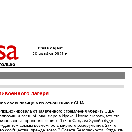
Press digest
26 ноября 2021 г.
только
нтивоенного лагеря
ила свою позицию по отношению к США
олюционировала от заявленного стремления убедить США
ппозиции военной авантюре в Ираке. Нужно сказать, что эта
рискованных предположениях: 1) что Саддам Хусейн будет
рждая тем самым возможность мирного разоружения; 2) что
го сообщества, прежде всего ? Совета Безопасности. Когда эти