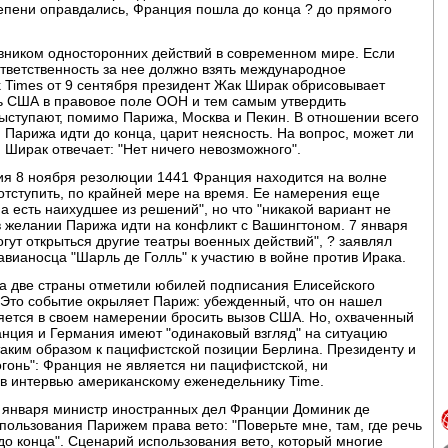
пени оправдались, Франция пошла до конца ? до прямого
вником односторонних действий в современном мире. Если
тветственность за нее должно взять международное
rk Times от 9 сентября президент Жак Ширак обрисовывает
ть США в правовое поле ООН и тем самым утвердить
ыступают, помимо Парижа, Москва и Пекин. В отношении всего
 Парижа идти до конца, царит неясность. На вопрос, может ли
Ширак отвечает: "Нет ничего невозможного".
тия 8 ноября резолюции 1441 Франция находится на волне
 отступить, по крайней мере на время. Ее намерения еще
на есть наихудшее из решений", но что "никакой вариант не
в желании Парижа идти на конфликт с Вашингтоном. 7 января
гут открыться другие театры военных действий", ? заявлял
авианосца "Шарль де Голль" к участию в войне против Ирака.
да две страны отметили юбилей подписания Елисейского
 Это событие окрыляет Париж: убежденный, что он нашел
яется в своем намерении бросить вызов США. Но, охваченный
анция и Германия имеют "одинаковый взгляд" на ситуацию
 таким образом к пацифистской позиции Берлина. Президенту и
огонь": Франция не является ни пацифистской, ни
 в интервью американскому еженедельнику Time.
 января министр иностранных дел Франции Доминик де
пользования Парижем права вето: "Поверьте мне, там, где речь
о конца". Сценарий использования вето, который многие