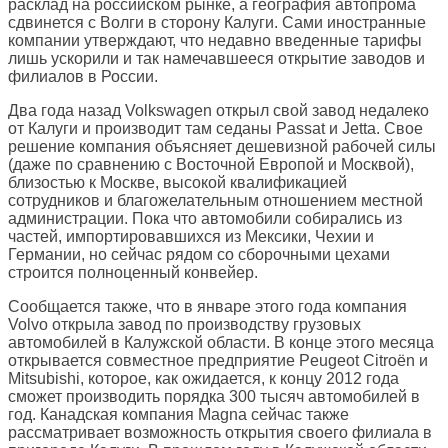
расклад на российском рынке, а география автопрома
сдвинется с Волги в сторону Калуги. Сами иностранные
компании утверждают, что недавно введенные тарифы
лишь ускорили и так намечавшееся открытие заводов и
филиалов в России.
Два года назад Volkswagen открыл свой завод недалеко
от Калуги и производит там седаны Passat и Jetta. Свое
решение компания объясняет дешевизной рабочей силы
(даже по сравнению с Восточной Европой и Москвой),
близостью к Москве, высокой квалификацией
сотрудников и благожелательным отношением местной
администрации. Пока что автомобили собирались из
частей, импортировавшихся из Мексики, Чехии и
Германии, но сейчас рядом со сборочными цехами
строится полноценный конвейер.
Сообщается также, что в январе этого года компания
Volvo открыла завод по производству грузовых
автомобилей в Калужской области. В конце этого месяца
открывается совместное предприятие Peugeot Citroën и
Mitsubishi, которое, как ожидается, к концу 2012 года
сможет производить порядка 300 тысяч автомобилей в
год. Канадская компания Magna сейчас также
рассматривает возможность открытия своего филиала в