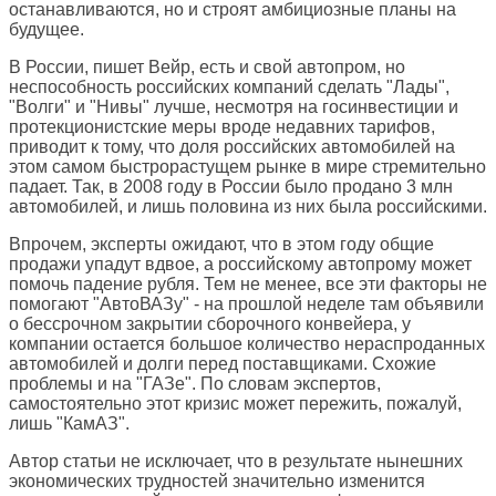
останавливаются, но и строят амбициозные планы на
будущее.
В России, пишет Вейр, есть и свой автопром, но
неспособность российских компаний сделать "Лады",
"Волги" и "Нивы" лучше, несмотря на госинвестиции и
протекционистские меры вроде недавних тарифов,
приводит к тому, что доля российских автомобилей на
этом самом быстрорастущем рынке в мире стремительно
падает. Так, в 2008 году в России было продано 3 млн
автомобилей, и лишь половина из них была российскими.
Впрочем, эксперты ожидают, что в этом году общие
продажи упадут вдвое, а российскому автопрому может
помочь падение рубля. Тем не менее, все эти факторы не
помогают "АвтоВАЗу" - на прошлой неделе там объявили
о бессрочном закрытии сборочного конвейера, у
компании остается большое количество нераспроданных
автомобилей и долги перед поставщиками. Схожие
проблемы и на "ГАЗе". По словам экспертов,
самостоятельно этот кризис может пережить, пожалуй,
лишь "КамАЗ".
Автор статьи не исключает, что в результате нынешних
экономических трудностей значительно изменится