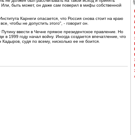
ль не должен был рассчитывать на такой исход и принять
Или, быть может, он даже сам поверил в мифы собственной
нститута Карнеги опасается, что Россия снова стоит на краю
се, чтобы не допустить этого", - говорит он.
 Путину ввести в Чечне прямое президентское правление. Но
де в 1999 году начал войну. Иногда создается впечатление, что
н Кадыров, судя по всему, нисколько ее не боится.