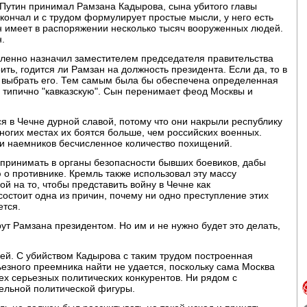
Путин принимал Рамзана Кадырова, сына убитого главы
 кончал и с трудом формулирует простые мысли, у него есть
он имеет в распоряжении несколько тысяч вооруженных людей.
.
ленно назначил заместителем председателя правительства
ить, годится ли Рамзан на должность президента. Если да, то в
д выбрать его. Тем самым была бы обеспечена определенная
 типично "кавказскую". Сын перенимает феод Москвы и
ся в Чечне дурной славой, потому что они накрыли республику
ногих местах их боятся больше, чем российских военных.
ии наемников бесчисленное количество похищений.
принимать в органы безопасности бывших боевиков, дабы
 о противнике. Кремль также использовал эту массу
ой на то, чтобы представить войну в Чечне как
состоит одна из причин, почему ни одно преступление этих
ется.
ут Рамзана президентом. Но им и не нужно будет это делать,
ей. С убийством Кадырова с таким трудом построенная
езного преемника найти не удается, поскольку сама Москва
ех серьезных политических конкурентов. Ни рядом с
ельной политической фигуры.