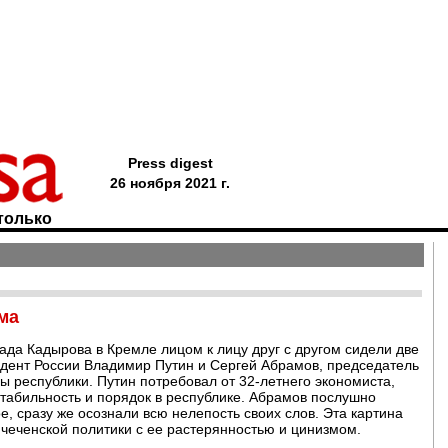
Press digest
26 ноября 2021 г.
только
ма
ада Кадырова в Кремле лицом к лицу друг с другом сидели две
дент России Владимир Путин и Сергей Абрамов, председатель
ы республики. Путин потребовал от 32-летнего экономиста,
 стабильность и порядок в республике. Абрамов послушно
, сразу же осознали всю нелепость своих слов. Эта картина
 чеченской политики с ее растерянностью и цинизмом.