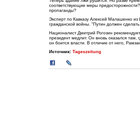
Теперь здание лжи рушится. Но разве Крем
соответствующие меры предосторожности? 
пропаганды?
Эксперт по Кавказу Алексей Малашенко из И
гражданской войны. "Путин должен сделать в
Националист Дмитрий Рогозин рекомендует
президент медлит. Он вновь оказался там, г
он боится власти. В отличие от него, Рамза
Источник:
Tageszeitung