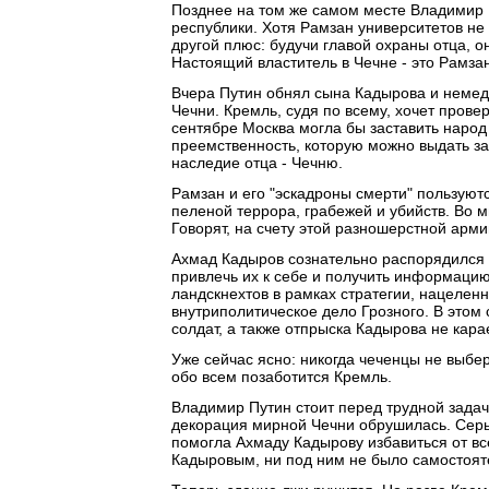
Позднее на том же самом месте Владимир 
республики. Хотя Рамзан университетов не
другой плюс: будучи главой охраны отца, 
Настоящий властитель в Чечне - это Рамзан
Вчера Путин обнял сына Кадырова и немед
Чечни. Кремль, судя по всему, хочет провер
сентябре Москва могла бы заставить наро
преемственность, которую можно выдать за
наследие отца - Чечню.
Рамзан и его "эскадроны смерти" пользуют
пеленой террора, грабежей и убийств. Во м
Говорят, на счету этой разношерстной арм
Ахмад Кадыров сознательно распорядился 
привлечь их к себе и получить информацию
ландскнехтов в рамках стратегии, нацеленн
внутриполитическое дело Грозного. В этом 
солдат, а также отпрыска Кадырова не кара
Уже сейчас ясно: никогда чеченцы не выбер
обо всем позаботится Кремль.
Владимир Путин стоит перед трудной задач
декорация мирной Чечни обрушилась. Серь
помогла Ахмаду Кадырову избавиться от вс
Кадыровым, ни под ним не было самостоят