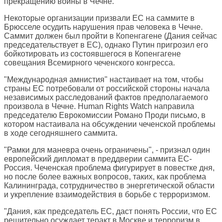
прекращению войны в Чечне.
Некоторые организации призвали ЕС на саммите в
Брюсселе осудить нарушения прав человека в Чечне.
Саммит должен был пройти в Копенгагене (Дания сейчас
председательствует в ЕС), однако Путин пригрозил его
бойкотировать из состоявшегося в Копенгагене
совещания Всемирного чеченского конгресса.
"Международная амнистия" настаивает на том, чтобы
страны ЕС потребовали от российской стороны начала
независимых расследований фактов предполагаемого
произвола в Чечне. Human Rights Watch направила
председателю Еврокомиссии Романо Проди письмо, в
котором настаивала на обсуждении чеченской проблемы
в ходе сегодняшнего саммита.
"Рамки для маневра очень ограничены", - признал один
европейский дипломат в преддверии саммита ЕС-
Россия. Чеченская проблема фигурирует в повестке дня,
но после более важных вопросов, таких, как проблема
Калининграда, сотрудничество в энергетической области
и укрепление взаимодействия в борьбе с терроризмом.
"Дания, как председатель ЕС, даст понять России, что ЕС
решительно осуждает теракт в Москве и терроризм в