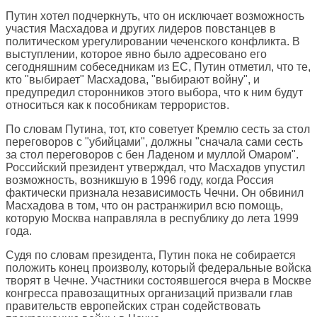
Путин хотел подчеркнуть, что он исключает возможность
участия Масхадова и других лидеров повстанцев в
политическом урегулировании чеченского конфликта. В
выступлении, которое явно было адресовано его
сегодняшним собеседникам из ЕС, Путин отметил, что те,
кто "выбирает" Масхадова, "выбирают войну", и
предупредил сторонников этого выбора, что к ним будут
относиться как к пособникам террористов.
По словам Путина, тот, кто советует Кремлю сесть за стол
переговоров с "убийцами", должны "сначала сами сесть
за стол переговоров с бен Ладеном и муллой Омаром".
Российский президент утверждал, что Масхадов упустил
возможность, возникшую в 1996 году, когда Россия
фактически признала независимость Чечни. Он обвинил
Масхадова в том, что он растранжирил всю помощь,
которую Москва направляла в республику до лета 1999
года.
Судя по словам президента, Путин пока не собирается
положить конец произволу, который федеральные войска
творят в Чечне. Участники состоявшегося вчера в Москве
конгресса правозащитных организаций призвали глав
правительств европейских стран содействовать