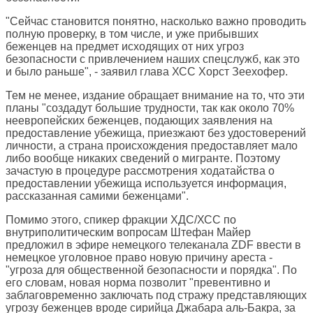
"Сейчас становится понятно, насколько важно проводить
полную проверку, в том числе, и уже прибывших
беженцев на предмет исходящих от них угроз
безопасности с привлечением наших спецслужб, как это
и было раньше", - заявил глава ХСС Хорст Зеехофер.
Тем не менее, издание обращает внимание на то, что эти
планы "создадут большие трудности, так как около 70%
неевропейских беженцев, подающих заявления на
предоставление убежища, приезжают без удостоверений
личности, а страна происхождения предоставляет мало
либо вообще никаких сведений о мигранте. Поэтому
зачастую в процедуре рассмотрения ходатайства о
предоставлении убежища используется информация,
рассказанная самими беженцами".
Помимо этого, спикер фракции ХДС/ХСС по
внутриполитическим вопросам Штефан Майер
предложил в эфире немецкого телеканала ZDF ввести в
немецкое уголовное право новую причину ареста -
"угроза для общественной безопасности и порядка". По
его словам, новая норма позволит "превентивно и
заблаговременно заключать под стражу представляющих
угрозу беженцев вроде сирийца Джабара аль-Бакра, за