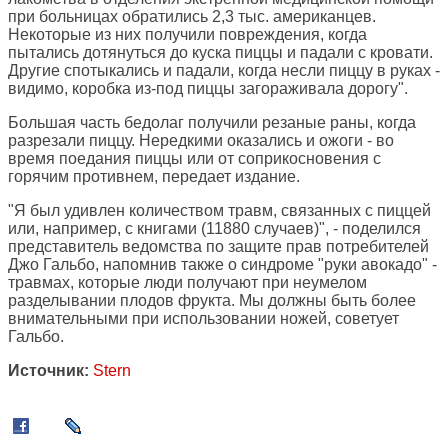
при больницах обратились 2,3 тыс. американцев.
Некоторые из них получили повреждения, когда
пытались дотянуться до куска пиццы и падали с кровати.
Другие спотыкались и падали, когда несли пиццу в руках -
видимо, коробка из-под пиццы загораживала дорогу".
Большая часть бедолаг получили резаные раны, когда
разрезали пиццу. Нередкими оказались и ожоги - во
время поедания пиццы или от соприкосновения с
горячим противнем, передает издание.
"Я был удивлен количеством травм, связанных с пиццей
или, например, с книгами (11880 случаев)", - поделился
представитель ведомства по защите прав потребителей
Джо Гальбо, напомнив также о синдроме "руки авокадо" -
травмах, которые люди получают при неумелом
разделывании плодов фрукта. Мы должны быть более
внимательными при использовании ножей, советует
Гальбо.
Источник:
Stern