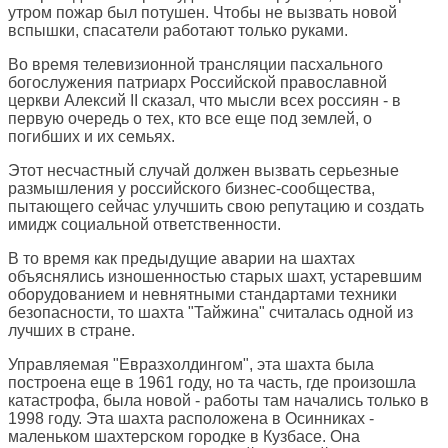
утром пожар был потушен. Чтобы не вызвать новой
вспышки, спасатели работают только руками.
Во время телевизионной трансляции пасхального
богослужения патриарх Российской православной
церкви Алексий II сказал, что мысли всех россиян - в
первую очередь о тех, кто все еще под землей, о
погибших и их семьях.
Этот несчастный случай должен вызвать серьезные
размышления у российского бизнес-сообщества,
пытающего сейчас улучшить свою репутацию и создать
имидж социальной ответственности.
В то время как предыдущие аварии на шахтах
объяснялись изношенностью старых шахт, устаревшим
оборудованием и невнятными стандартами техники
безопасности, то шахта "Тайжина" считалась одной из
лучших в стране.
Управляемая "Евразхолдингом", эта шахта была
построена еще в 1961 году, но та часть, где произошла
катастрофа, была новой - работы там начались только в
1998 году. Эта шахта расположена в Осинниках -
маленьком шахтерском городке в Кузбасе. Она