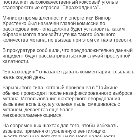
поставляет высококачественный коксовый уголь в
сталепрокатные отрасли "Евразхолдинга".
Министр промышленности и энергетики Виктор
Христенко был назначен главой комиссии по
расследованию - она должна будет установить, каким
образом могла произойти утечка такого большого
количества метана, не вызвав при этом сигнала тревоги.
В прокуратуре сообщили, что предположительно данный
инцидент будут рассматриваться как случай преступной
халатности.
"Евразхолдинг" отказался давать комментарии, ссылаясь
на выходной день.
Взрывы того типа, который произошел в "Тайжине"
обычно происходят после незафиксированного выброса
метана. Использование шахтерского оборудования
вызывает вспышку, а угольная пыль, смешиваясь с
метаном, делает газ еще более
легковоспламеняющимся.
На современных шахтах для того, чтобы избежать
взрывов, применяют усиленную вентиляцию,
чувствительные детекторы и по мере надобности