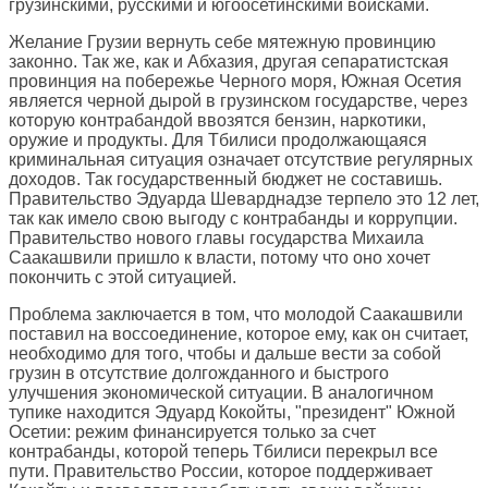
грузинскими, русскими и югоосетинскими войсками.
Желание Грузии вернуть себе мятежную провинцию
законно. Так же, как и Абхазия, другая сепаратистская
провинция на побережье Черного моря, Южная Осетия
является черной дырой в грузинском государстве, через
которую контрабандой ввозятся бензин, наркотики,
оружие и продукты. Для Тбилиси продолжающаяся
криминальная ситуация означает отсутствие регулярных
доходов. Так государственный бюджет не составишь.
Правительство Эдуарда Шеварднадзе терпело это 12 лет,
так как имело свою выгоду с контрабанды и коррупции.
Правительство нового главы государства Михаила
Саакашвили пришло к власти, потому что оно хочет
покончить с этой ситуацией.
Проблема заключается в том, что молодой Саакашвили
поставил на воссоединение, которое ему, как он считает,
необходимо для того, чтобы и дальше вести за собой
грузин в отсутствие долгожданного и быстрого
улучшения экономической ситуации. В аналогичном
тупике находится Эдуард Кокойты, "президент" Южной
Осетии: режим финансируется только за счет
контрабанды, которой теперь Тбилиси перекрыл все
пути. Правительство России, которое поддерживает