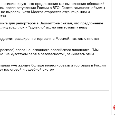
и позиционируют это предложение как выполнение обещаний
язи после вступления России в ВТО. Газета замечает: объемы
 не выросли, хотя Москва старается открыть рынки и
язи.
инге для репортеров в Вашингтоне сказал, что предложение
лиц врасплох и "удивило" их, но они готовы к нему
ержит расширение торговли с Россией, так как клянется
ересказе) слова неназванного российского чиновника: "Мы
но "не чувствуем себя в безопасности", занимаясь этим
пании уже жаждут больше инвестировать и торговать в России
у налоговой и судебной систем.