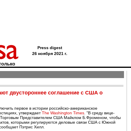
Press digest
26 ноября 2021 г.
только
ают двустороннее соглашение с США о
ключить первое в истории российско-американское
естициях, утверждает
The Washington Times
. "В среду вице-
с Торговым Представителем США Майклом Б.Фроменом, чтобы
актов, которыми регулируются деловые связи США с Южной
 сообщает Пэтрис Хилл.