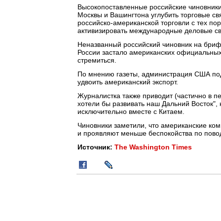
Высокопоставленные российские чиновник
Москвы и Вашингтона углубить торговые св
российско-американской торговли с тех пор
активизировать международные деловые св
Неназванный российский чиновник на бриф
России застало американских официальных 
стремиться.
По мнению газеты, администрация США подд
удвоить американский экспорт.
Журналистка также приводит (частично в п
хотели бы развивать наш Дальний Восток", 
исключительно вместе с Китаем.
Чиновники заметили, что американские ком
и проявляют меньше беспокойства по повод
Источник:
The Washington Times