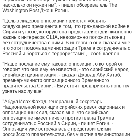
насколько он нужен им", - пишет обозреватель
The
Washington Post
Джош Рогин.
"Целью лидеров оппозиции является убедить
следующего президента в том, что гражданской войне в
Сирии и угрозе, которую она представляет для жизненно
важных интересов США, невозможно положить конец
без сотрудничества с ними. В интервью они сказали мне,
что хотят помочь администрации Трампа сотрудничать с
Россией и бороться с террористами", - сообщает он.
"Наше послание ему таково: оппозиция, о которой он
говорит, что она ему не известна, - это сирийский народ,
сирийская цивилизация, - сказал Джавад Абу Хатаб,
премьер-министр оппозиционного Временного
правительства Сирии. - Ему стоит предпринять попытку
узнать нас лучше".
"Абдул Илах Фахад, генеральный секретарь
Национальной коалиции сирийских революционных и
оппозиционных сил, сказал мне, что сирийская
оппозиция не имеет ничего против плана Трампа
сотрудничать с Россией в Сирии, - пишет Рогин. -
Оппозиция уже встречалась с представителями
российского правительства, без участия администрации