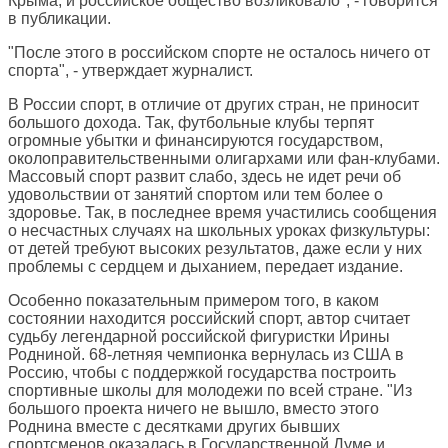
Крыма, и российское общество возликовало", - говорится
в публикации.
"После этого в российском спорте не осталось ничего от
спорта", - утверждает журналист.
В России спорт, в отличие от других стран, не приносит
большого дохода. Так, футбольные клубы терпят
огромные убытки и финансируются государством,
околоправительственными олигархами или фан-клубами.
Массовый спорт развит слабо, здесь не идет речи об
удовольствии от занятий спортом или тем более о
здоровье. Так, в последнее время участились сообщения
о несчастных случаях на школьных уроках физкультуры:
от детей требуют высоких результатов, даже если у них
проблемы с сердцем и дыханием, передает издание.
Особенно показательным примером того, в каком
состоянии находится российский спорт, автор считает
судьбу легендарной российской фигуристки Ирины
Родниной. 68-летняя чемпионка вернулась из США в
Россию, чтобы с поддержкой государства построить
спортивные школы для молодежи по всей стране. "Из
большого проекта ничего не вышло, вместо этого
Роднина вместе с десятками других бывших
спортсменов оказалась в Государственной Думе и