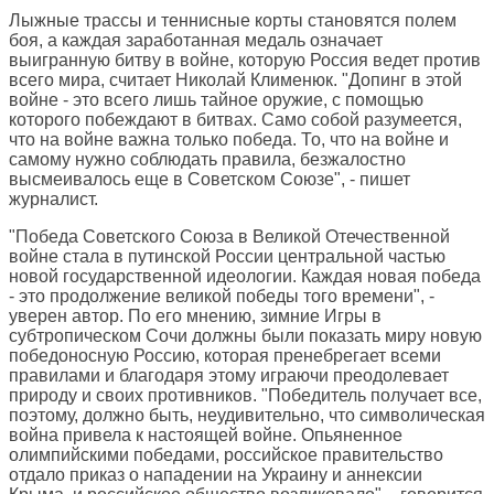
Лыжные трассы и теннисные корты становятся полем
боя, а каждая заработанная медаль означает
выигранную битву в войне, которую Россия ведет против
всего мира, считает Николай Клименюк. "Допинг в этой
войне - это всего лишь тайное оружие, с помощью
которого побеждают в битвах. Само собой разумеется,
что на войне важна только победа. То, что на войне и
самому нужно соблюдать правила, безжалостно
высмеивалось еще в Советском Союзе", - пишет
журналист.
"Победа Советского Союза в Великой Отечественной
войне стала в путинской России центральной частью
новой государственной идеологии. Каждая новая победа
- это продолжение великой победы того времени", -
уверен автор. По его мнению, зимние Игры в
субтропическом Сочи должны были показать миру новую
победоносную Россию, которая пренебрегает всеми
правилами и благодаря этому играючи преодолевает
природу и своих противников. "Победитель получает все,
поэтому, должно быть, неудивительно, что символическая
война привела к настоящей войне. Опьяненное
олимпийскими победами, российское правительство
отдало приказ о нападении на Украину и аннексии