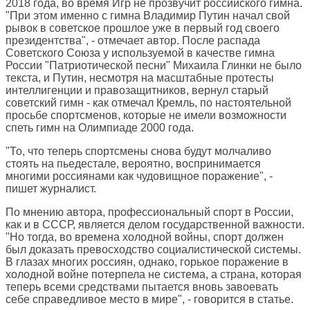
2018 года, во время Игр не прозвучит российского гимна.
"При этом именно с гимна Владимир Путин начал свой
рывок в советское прошлое уже в первый год своего
президентства", - отмечает автор. После распада
Советского Союза у используемой в качестве гимна
России "Патриотической песни" Михаила Глинки не было
текста, и Путин, несмотря на масштабные протесты
интеллигенции и правозащитников, вернул старый
советский гимн - как отмечал Кремль, по настоятельной
просьбе спортсменов, которые не имели возможности
спеть гимн на Олимпиаде 2000 года.
"То, что теперь спортсмены снова будут молчаливо
стоять на пьедестале, вероятно, воспринимается
многими россиянами как чудовищное поражение", -
пишет журналист.
По мнению автора, профессиональный спорт в России,
как и в СССР, является делом государственной важности.
"Но тогда, во времена холодной войны, спорт должен
был доказать превосходство социалистической системы.
В глазах многих россиян, однако, горькое поражение в
холодной войне потерпела не система, а страна, которая
теперь всеми средствами пытается вновь завоевать
себе справедливое место в мире", - говорится в статье.