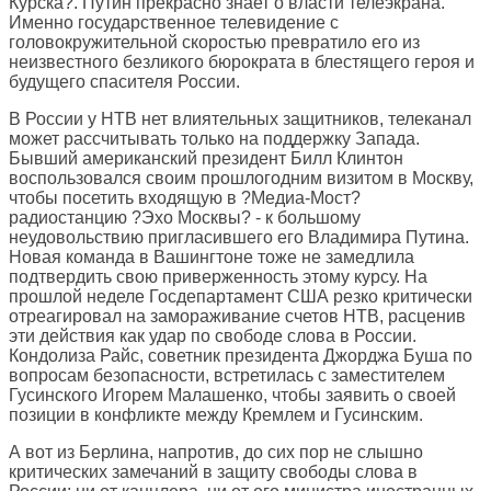
Курска?. Путин прекрасно знает о власти телеэкрана.
Именно государственное телевидение с
головокружительной скоростью превратило его из
неизвестного безликого бюрократа в блестящего героя и
будущего спасителя России.
В России у НТВ нет влиятельных защитников, телеканал
может рассчитывать только на поддержку Запада.
Бывший американский президент Билл Клинтон
воспользовался своим прошлогодним визитом в Москву,
чтобы посетить входящую в ?Медиа-Мост?
радиостанцию ?Эхо Москвы? - к большому
неудовольствию пригласившего его Владимира Путина.
Новая команда в Вашингтоне тоже не замедлила
подтвердить свою приверженность этому курсу. На
прошлой неделе Госдепартамент США резко критически
отреагировал на замораживание счетов НТВ, расценив
эти действия как удар по свободе слова в России.
Кондолиза Райс, советник президента Джорджа Буша по
вопросам безопасности, встретилась с заместителем
Гусинского Игорем Малашенко, чтобы заявить о своей
позиции в конфликте между Кремлем и Гусинским.
А вот из Берлина, напротив, до сих пор не слышно
критических замечаний в защиту свободы слова в