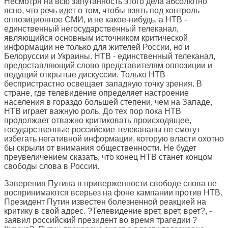
Несмотря на всю запутанность этого дела абсолютно
ясно, что речь идет о том, чтобы взять под контроль
оппозиционное СМИ, и не какое-нибудь, а НТВ -
единственный негосударственный телеканал,
являющийся основным источником критической
информации не только для жителей России, но и
Белоруссии и Украины. НТВ - единственный телеканал,
предоставляющий слово представителям оппозиции и
ведущий открытые дискуссии. Только НТВ
беспристрастно освещает западную точку зрения. В
стране, где телевидение определяет настроение
населения в гораздо большей степени, чем на Западе,
НТВ играет важную роль. До тех пор пока НТВ
продолжает отважно критиковать происходящее,
государственные российские телеканалы не смогут
избегать негативной информации, которую власти охотно
бы скрыли от внимания общественности. Не будет
преувеличением сказать, что конец НТВ станет концом
свободы слова в России.
Заверения Путина в приверженности свободе слова не
воспринимаются всерьез на фоне кампании против НТВ.
Президент Путин известен болезненной реакцией на
критику в свой адрес. ?Телевидение врет, врет, врет?, -
заявил российский президент во время трагедии ?