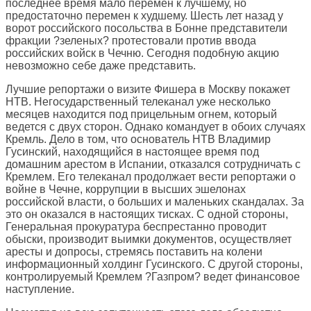
последнее время мало перемен к лучшему, но
предостаточно перемен к худшему. Шесть лет назад у
ворот российского посольства в Бонне представители
фракции ?зеленых? протестовали против ввода
российских войск в Чечню. Сегодня подобную акцию
невозможно себе даже представить.
Лучшие репортажи о визите Фишера в Москву покажет
НТВ. Негосударственный телеканал уже несколько
месяцев находится под прицельным огнем, который
ведется с двух сторон. Однако командует в обоих случаях
Кремль. Дело в том, что основатель НТВ Владимир
Гусинский, находящийся в настоящее время под
домашним арестом в Испании, отказался сотрудничать с
Кремлем. Его телеканал продолжает вести репортажи о
войне в Чечне, коррупции в высших эшелонах
российской власти, о больших и маленьких скандалах. За
это он оказался в настоящих тисках. С одной стороны,
Генеральная прокуратура беспрестанно проводит
обыски, производит выимки документов, осуществляет
аресты и допросы, стремясь поставить на колени
информационный холдинг Гусинского. С другой стороны,
контролируемый Кремлем ?Газпром? ведет финансовое
наступление.