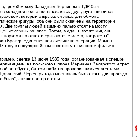
 над рекой между Западным Берлином и ГДР был
 в холодной войне почти касались друг друга, ничейной
проходом, который открывался лишь для обмена
лические фигуры, оба они были схвачены на территории
я. Две группы людей в зимних пальто стоят на мосту,
й железный занавес. Потом, в один и тот же миг, они
 шторками на окнах и срываются с места, как ракеты",
 фон Брокер, единственная очевидица операции. Момент
68 году в популярнейшем советском шпионском фильме
апример, сделка 13 июня 1985 года, организованная в спешке
мериканцами, на польского шпиона Марианна Захарского и трех
, а об автобусах, битком набитых провалившимися агентами.
аранский. Через три года мост вновь был открыт для проезда
 было", - пишет автор статьи.