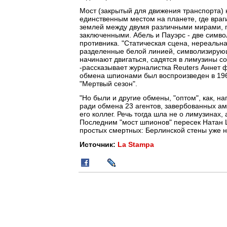
Мост (закрытый для движения транспорта)
единственным местом на планете, где враги
землей между двумя различными мирами, 
заключенными. Абель и Пауэрс - две симво
противника. "Статическая сцена, нереальна
разделенные белой линией, символизирующе
начинают двигаться, садятся в лимузины со
-рассказывает журналистка Reuters Аннет
обмена шпионами был воспроизведен в 19
"Мертвый сезон".
"Но были и другие обмены, "оптом", как, н
ради обмена 23 агентов, завербованных а
его коллег. Речь тогда шла не о лимузинах
Последним "мост шпионов" пересек Натан Щ
простых смертных: Берлинской стены уже не
Источник:
La Stampa